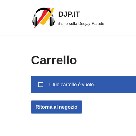
DJP.IT
Vai
il sito sulla Deejay Parade
al
contenuto
Carrello
Il tuo carrello è vuoto.
Ritorna al negozio