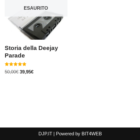
ESAURITO
Storia della Deejay
Parade
Valutato
50,00
€
39,95
€
4.98
su 5
DJP.IT
| Powered by
BIT4WEB