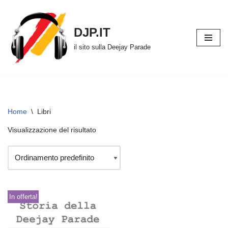
Vai
DJP.IT
al
il sito sulla Deejay Parade
contenuto
Home
\
Libri
Visualizzazione del risultato
In offerta!