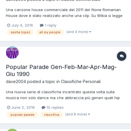
Una canzone house commerciale del 2011 del filone Romanian
House dove è stato realizzato anche una clip. Su Wikia si legge
che il brano è stato pubblicato in Moldavia per via download
July 4, 2016
1 reply
raggiungendo la prima posizione, successivamente in Romania
(and 4 more)
sasha lopez
all my people
visto che quest'ultima confina con la Moldava. nel 2013...
Popular Parade Gen-Feb-Mar-Apr-Mag-
Giu 1990
dave2004
posted a topic in
Classifiche Personali
Una nuova serie di classifiche incentrato questa volta sulla
musica non solo dance ma che abbraccia più generi quali hip
hop, rock, pop italiani e ovviamente dance anche se
June 2, 2016
10 replies
quest'ultima rispetto alla DaveParade passerà più o meno in
(and 8 more)
popular parade
classifica
secondo piano. Anche in questa si cercherà di stilare una chart
il...