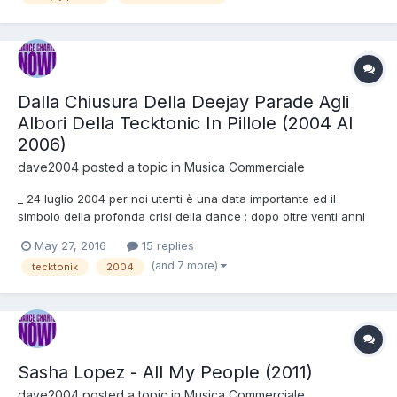
Dalla Chiusura Della Deejay Parade Agli
Albori Della Tecktonic In Pillole (2004 Al
2006)
dave2004
posted a topic in
Musica Commerciale
_ 24 luglio 2004 per noi utenti è una data importante ed il
simbolo della profonda crisi della dance : dopo oltre venti anni
chiude la Deejay Parade che soprattutto negli anni '90 rimase il
May 27, 2016
15 replies
punto di riferimento della dance italiana. _ La chiusura della
(and 7 more)
tecktonik
2004
classifica più influente ha creato un effet...
Sasha Lopez - All My People (2011)
dave2004
posted a topic in
Musica Commerciale