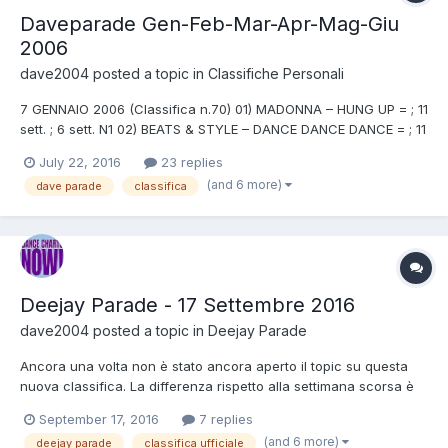
Daveparade Gen-Feb-Mar-Apr-Mag-Giu
2006
dave2004
posted a topic in
Classifiche Personali
7 GENNAIO 2006 (Classifica n.70) 01) MADONNA – HUNG UP = ; 11
sett. ; 6 sett. N1 02) BEATS & STYLE – DANCE DANCE DANCE = ; 11
sett. 03) JAY-J FEAT. CHARLENE MOORE - WITH HIM +2 ; 5 sett.
July 22, 2016
23 replies
04) AXWELL – WATCH THE SUNRISE -1 ; 13 sett. ; 2 sett. N1 05)
(and 6 more)
dave parade
classifica
RON CARROLL – THE ONLY WAY IS UP +5 ;...
Deejay Parade - 17 Settembre 2016
dave2004
posted a topic in
Deejay Parade
Ancora una volta non è stato ancora aperto il topic su questa
nuova classifica. La differenza rispetto alla settimana scorsa è
che non so niente perché aspetto l'audio visto che non è stato
September 17, 2016
7 replies
ancora pubblicato. Da un commento spulciato su Facebook
(and 6 more)
deejay parade
classifica ufficiale
sembra che Jude & Franks sono entrati in classifica no...