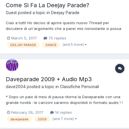
Come Si Fa La Deejay Parade?
Guest posted a topic in
Deejay Parade
Ciao a tutti! Ho deciso di aprire questo nuovo Thread per
discutere di un'argomento che a parer mio nonostante si possa
definire da smanettoni è molto interessante. Ovvero... Come
March 5, 2017
75 replies
viene creata una puntata della DEEJAY PARADE di Radio DEEJAY
(and 5 more)
DEEJAY PARADE
DANCE
(NETWORK)? Mi piacerebbe che qui si discutesse non solo d...
Daveparade 2009 + Audio Mp3
dave2004
posted a topic in
Classifiche Personali
* Dopo un paio di mesi di pausa ritorna la Daveparade con una
grande novità : le canzoni saranno disponibili in formato audio ! !
! Come sempre Zippyshare renderà automaticamente inattivi i
February 26, 2017
14 replies
download delle canzoni dopo un mese dalla loro pubblicazione.
(and 7 more)
daveparade
2009
DAVEPARADE 3 GENNAIO 2009 (Classifica n.1...