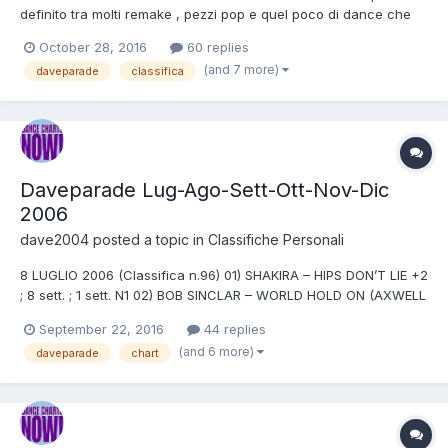
definito tra molti remake , pezzi pop e quel poco di dance che
rimane. Bob Sinclar è stato l'unico deejay che nel 2006 ha
October 28, 2016
60 replies
portato ben due canzoni alla numero uno , in un clima di vacche
(and 7 more)
daveparade
classifica
magre era piuttosto prevedibile bissare due volte il s...
Daveparade Lug-Ago-Sett-Ott-Nov-Dic
2006
dave2004
posted a topic in
Classifiche Personali
8 LUGLIO 2006 (Classifica n.96) 01) SHAKIRA – HIPS DON’T LIE +2
; 8 sett. ; 1 sett. N1 02) BOB SINCLAR – WORLD HOLD ON (AXWELL
REMIX) -1 ; 14 sett. ; 7 sett. N1 03) MICHAEL GRAY – BORDERLINE -1
September 22, 2016
44 replies
; 9 sett. 04) GNARLS BARKLEY – CRAZY +2 ; 7 sett. 05) CHICANE
(and 6 more)
daveparade
chart
FEAT. TOM JONES – STONED TO LOVE =...