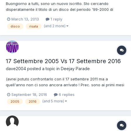
Buongiorno a tutti, sono un nuovo iscritto. Sto cercando
disperatamente il titolo di un disco del periodo '99-2000 di
genere NON COMMERCIALE, credo sia PROGRESSIVE HOUSE o
March 13, 2013
1 reply
qualcosa di simile (anche TECHNO PROGRESSIVE può essere). In
(and 2 more)
disco
risata
questo disco non c'erano parole, nè melodie ma soltanto la
voce di...
17 Settembre 2005 Vs 17 Settembre 2016
dave2004
posted a topic in
Deejay Parade
(avrei potuto confrontarlo con il 17 settembre 2011 ma a
quell'anno non ci sono ancora arrivato ! Prec. sono ai primi mesi
del 2008 che pare l'anno in cui la dance inizia la sua fase
September 18, 2016
6 replies
ascendente) Mi sono ispirato ad un topic pubblicato una decina
(and 5 more)
2005
2016
di anni fa dove dove all'epoca veniva confrontato la...