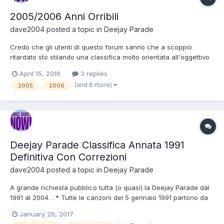
2005/2006 Anni Orribili
dave2004
posted a topic in
Deejay Parade
Credo che gli utenti di questo forum sanno che a scoppio
ritardato sto stilando una classifica molto orientata all'oggettivo
anche se qua e là vi sono piccoli spruzzi di gusti personali ,
April 15, 2016
3 replies
tuttavia non intaccano l'obiettività della classifica. Sono arrivato
(and 6 more)
2005
2006
al 18 marzo 2006 e con canzoni così insipid...
Deejay Parade Classifica Annata 1991
Definitiva Con Correzioni
dave2004
posted a topic in
Deejay Parade
A grande richiesta pubblico tutta (o quasi) la Deejay Parade dal
1991 al 2004. . * Tutte le canzoni del 5 gennaio 1991 partono da
una settimana perché le annate dal 1990 in giu' non sono
January 26, 2017
pervenute. * La classifica del 5 gennaio 1991 non avrà né nuova