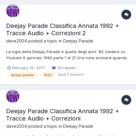
Deejay Parade Classifica Annata 1992 +
Tracce Audio + Correzioni 2
dave2004
posted a topic in
Deejay Parade
La sigla della Deejay Parade è quella degli anni '80 (vedere su
Youtube 6 gennaio 1990 parte 1 di 2) Una nota avviserà quando
la classifica verrà rimpiazzata dalla nuova. * Le pause sono 20 a
February 19, 2017
30 replies
18 , 17 a 11 , 10 a 8 , 7 a 4 e 1 a 3 , da settembre 1992 le pause
(and 7 more)
deejay parade
1992
sono dalla 20 alla 18 , dalla 17 alla...
Deejay Parade Classifica Annata 1992 +
Tracce Audio + Correzioni
dave2004
posted a topic in
Deejay Parade