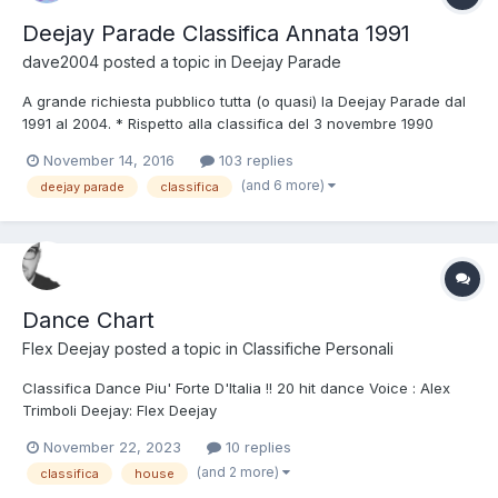
Deejay Parade Classifica Annata 1991
dave2004
posted a topic in
Deejay Parade
A grande richiesta pubblico tutta (o quasi) la Deejay Parade dal
1991 al 2004. * Rispetto alla classifica del 3 novembre 1990
(vedere Hit Parade Italia) in solo due mesi c'è un massiccio
November 14, 2016
103 replies
ricambio infatti soltanto le canzoni nelle posizioni 18 , 15 , 6 , 5 e
(and 6 more)
deejay parade
classifica
2 sono uscite incolumi dal "massacr...
Dance Chart
Flex Deejay
posted a topic in
Classifiche Personali
Classifica Dance Piu' Forte D'Italia !! 20 hit dance Voice : Alex
Trimboli Deejay: Flex Deejay
https://www.mixcloud.com/DanceChart/dance-chart-18112
November 22, 2023
10 replies
Siamo appena arrivati in questo forum... !!! Ogni settimana andrà
(and 2 more)
classifica
house
in...