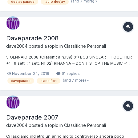
(and 7 more)
deejay parade
radio deejay
entrata né canzone out perché le annate dal 19...
Daveparade 2008
dave2004
posted a topic in
Classifiche Personali
5 GENNAIO 2008 (Classifica n.139) 01) BOB SINCLAR – TOGETHER
+1 ; 9 sett. ; 1 sett. N1 02) RIHANNA – DON’T STOP THE MUSIC -1 ;
7 sett. ; 3 sett. N1 03) ALEX GAUDINO – WATCH OUT = ; 10 sett.
November 24, 2016
61 replies
04) DEADMAU5 – NOT EXACTLY = ; 8 sett. 05) SEAN KINGSTON –
(and 7 more)
daveparade
classifica
BEAUTIFUL GIRL (ALBUM VERSION) +2 ; 16 se...
Daveparade 2007
dave2004
posted a topic in
Classifiche Personali
Ci lasciamo indietro un anno molto controverso ancora poco