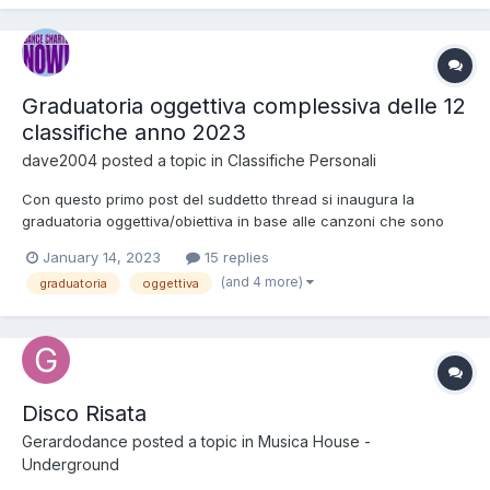
Graduatoria oggettiva complessiva delle 12
classifiche anno 2023
dave2004
posted a topic in
Classifiche Personali
Con questo primo post del suddetto thread si inaugura la
graduatoria oggettiva/obiettiva in base alle canzoni che sono
arrivare in top 30 nelle 12 classifiche italiane tra quelle ufficiali
January 14, 2023
15 replies
tipo la Deejay Parade a quelle della Djp.It tipo Norman Chart.
(and 4 more)
graduatoria
oggettiva
Grande ambizione quella di voler dare un resocon...
Disco Risata
Gerardodance
posted a topic in
Musica House -
Underground