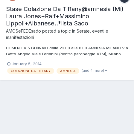
Stase Colazione Da Tiffany@amnesia (Mi)
Laura Jones+Ralf+Massimino
Lippoli+Albanese..*lista Sado
AMOSeFEDEsado
posted a topic in
Serate, eventi e
manifestazioni
DOMENICA 5 GENNAIO dalle 23.00 alle 6.00 AMNESIA MILANO Via
Gatto Angolo Viale Forlanini (dentro parcheggio ATM), Milano
COLAZIONE DA TIFFANY Une nuit à Paris Main Room: LAURA
January 5, 2014
JONES RALF MASSIMINO LIPPOLI STEFANO ALBANESE PATH
(and 4 more)
COLAZIONE DA TIFFANY
AMNESIA
GIAVA ANDREA BARONE ANGELO COSENTINO DAVIDE PEVIANI
INGRE...