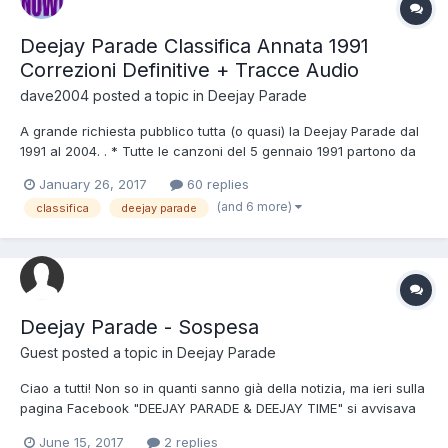
Deejay Parade Classifica Annata 1991
Correzioni Definitive + Tracce Audio
dave2004
posted a topic in
Deejay Parade
A grande richiesta pubblico tutta (o quasi) la Deejay Parade dal
1991 al 2004. . * Tutte le canzoni del 5 gennaio 1991 partono da
una settimana perché le annate dal 1990 in giu' non sono
January 26, 2017
60 replies
pervenute. * La classifica del 5 gennaio 1991 non avrà né nuova
(and 6 more)
classifica
deejay parade
entrata né canzone out perché le annate dal 19...
Deejay Parade - Sospesa
Guest posted a topic in
Deejay Parade
Ciao a tutti! Non so in quanti sanno già della notizia, ma ieri sulla
pagina Facebook "DEEJAY PARADE & DEEJAY TIME" si avvisava
che Albertino avrebbe deciso di sospendere la DEEJAY PARADE.
June 15, 2017
2 replies