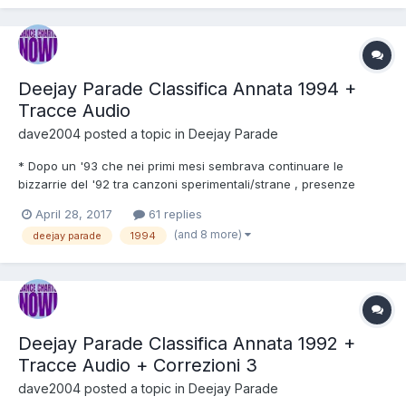
un paio di esempi di canzoni da dove poterli campionar...
Deejay Parade Classifica Annata 1994 +
Tracce Audio
dave2004
posted a topic in
Deejay Parade
* Dopo un '93 che nei primi mesi sembrava continuare le
bizzarrie del '92 tra canzoni sperimentali/strane , presenze
lampo e cambiamenti di posizioni selvagge nell'estate la lezione
April 28, 2017
61 replies
degli Snap con ritardo riesce a dare i suoi frutti e nasce
(and 8 more)
deejay parade
1994
l'Eurodance. Culture Beat , Haddaway , Joy Salinas , Aladi...
Deejay Parade Classifica Annata 1992 +
Tracce Audio + Correzioni 3
dave2004
posted a topic in
Deejay Parade