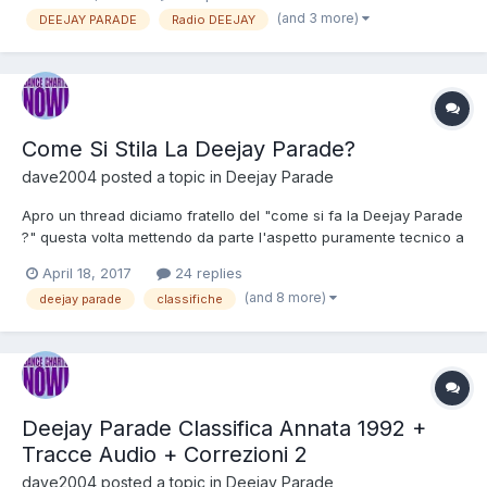
Quindi l'ultima puntata prima della pausa estiva sarà quella di
(and 3 more)
DEEJAY PARADE
Radio DEEJAY
Sabato 17/06/2017. Diciamo che sembrerebbe qua...
Come Si Stila La Deejay Parade?
dave2004
posted a topic in
Deejay Parade
Apro un thread diciamo fratello del "come si fa la Deejay Parade
?" questa volta mettendo da parte l'aspetto puramente tecnico a
favore dell''aspetto etico-decisionale circa la realizzazione della
April 18, 2017
24 replies
scaletta delle 20 posizioni . Oggetto di discussione potrebbero
(and 8 more)
deejay parade
classifiche
essere : . il criterio di far entrare...
Deejay Parade Classifica Annata 1992 +
Tracce Audio + Correzioni 2
dave2004
posted a topic in
Deejay Parade