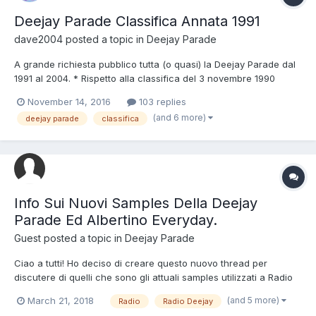
Deejay Parade Classifica Annata 1991
dave2004
posted a topic in
Deejay Parade
A grande richiesta pubblico tutta (o quasi) la Deejay Parade dal
1991 al 2004. * Rispetto alla classifica del 3 novembre 1990
(vedere Hit Parade Italia) in solo due mesi c'è un massiccio
November 14, 2016
103 replies
ricambio infatti soltanto le canzoni nelle posizioni 18 , 15 , 6 , 5 e
(and 6 more)
deejay parade
classifica
2 sono uscite incolumi dal "massacr...
Info Sui Nuovi Samples Della Deejay
Parade Ed Albertino Everyday.
Guest posted a topic in
Deejay Parade
Ciao a tutti! Ho deciso di creare questo nuovo thread per
discutere di quelli che sono gli attuali samples utilizzati a Radio
Deejay nelle trasmissioni "Albertino Everyday" e "Deejay
(and 5 more)
March 21, 2018
Radio
Radio Deejay
Parade". Qualcuno di voi potrebbe essere così gentile di farmi