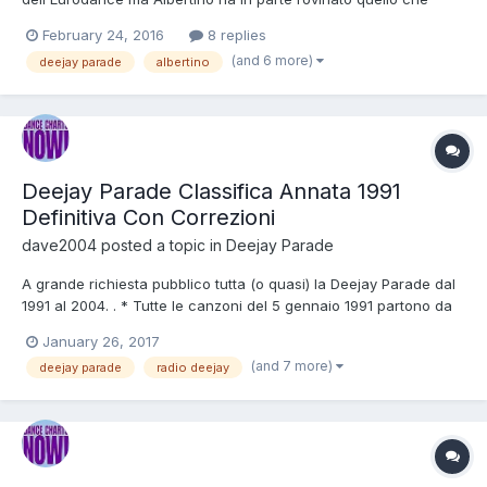
poteva essere l'anno d'oro della dance. Ecco la lista della
February 24, 2016
8 replies
vergogna. Fatemi sapere 1) Entrate settimanali Avendo il
(and 6 more)
deejay parade
albertino
quadernetto stilo i numeri (ogni numero equivale alla puntata d...
Deejay Parade Classifica Annata 1991
Definitiva Con Correzioni
dave2004
posted a topic in
Deejay Parade
A grande richiesta pubblico tutta (o quasi) la Deejay Parade dal
1991 al 2004. . * Tutte le canzoni del 5 gennaio 1991 partono da
una settimana perché le annate dal 1990 in giu' non sono
January 26, 2017
pervenute. * La classifica del 5 gennaio 1991 non avrà né nuova
(and 7 more)
deejay parade
radio deejay
entrata né canzone out perché le annate dal 19...