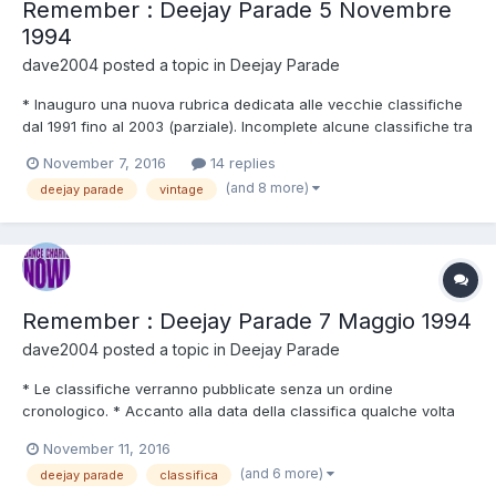
Remember : Deejay Parade 5 Novembre
1994
dave2004
posted a topic in
Deejay Parade
* Inauguro una nuova rubrica dedicata alle vecchie classifiche
dal 1991 fino al 2003 (parziale). Incomplete alcune classifiche tra
luglio ed agosto & dicembre 1992 , alcune del 2003 e quasi
November 7, 2016
14 replies
completamente quelle del 2004. * Non viene seguito l'ordine
(and 8 more)
deejay parade
vintage
cronologico ma le classifiche verranno pubblica...
Remember : Deejay Parade 7 Maggio 1994
dave2004
posted a topic in
Deejay Parade
* Le classifiche verranno pubblicate senza un ordine
cronologico. * Accanto alla data della classifica qualche volta
comparirà un (+A.d.C.) per indicare che sono in possesso della
November 11, 2016
classifica in formato cassetta e (Youtube/Vimeo) per indicare
(and 6 more)
deejay parade
classifica
che l'audio è disponibile su Internet. * I colori acca...