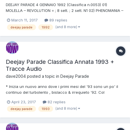
DEEJAY PARADE 4 GENNAIO 1992 (Classifica n.0053) 01)
MOLELLA – REVOLUTION = ; 8 sett. ; 2 sett. N1 02) PHENOMANIA –
WHO IS ELVIS ? = ; 6 sett. 03) L.A. STYLE – JAMES BROWN IN
March 11, 2017
89 replies
DEAD [Original Mix With Rap] = ; 12 sett. ; 4 sett. N1 04) SPEEDY J
(and 8 more)
deejay parade
1992
– PULL OVER = ; 4 sett. 05) D.J. P.C. – INSSOMNI...
Deejay Parade Classifica Annata 1993 +
Tracce Audio
dave2004
posted a topic in
Deejay Parade
* Inizia un nuovo anno dove i primi mesi del '93 sono un po' il
continuo del turbolento , bislacco & irrequieto '92. Col
progredire della classifica le turbolenze del sapore simil-
April 23, 2017
82 replies
novantudiano cederanno il posto a una progressiva stabilità e
(and 8 more)
deejay parade
1993
alla nascita di un genere che esploderà in tutta europa...