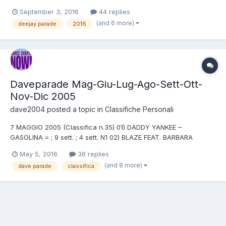
discussione. E' strano questo disinteresse generale. Premetto
September 3, 2016
44 replies
che non ho avuto il tempo di ascoltarla, che sulla pagina
(and 6 more)
deejay parade
2016
Facebook non è stato ancora rilasciato l'audio della class...
Daveparade Mag-Giu-Lug-Ago-Sett-Ott-
Nov-Dic 2005
dave2004
posted a topic in
Classifiche Personali
7 MAGGIO 2005 (Classifica n.35) 01) DADDY YANKEE –
GASOLINA = ; 9 sett. ; 4 sett. N1 02) BLAZE FEAT. BARBARA
TUCKER - MOST PRECIOUS LOVE = ; 10 sett. 03) INFERNAL –
May 5, 2016
36 replies
FROM PARIS TO BERLIN = ; 13 sett. ; 2 sett. N1 04) PLANET FUNK –
(and 8 more)
dave parade
classifica
STOP ME +3 ; 4 sett. 05) JULIET – AVALON (JACQUES LU CONT...