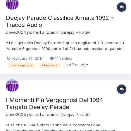
Deejay Parade Classifica Annata 1992 +
Tracce Audio
dave2004
posted a topic in
Deejay Parade
* La sigla della Deejay Parade è quella degli anni '80 (vedere su
Youtube 6 gennaio 1990 parte 1 di 2) Una nota avviserà quando
la classifica verrà rimpiazzata dalla nuova. * Le pause sono 20 a
February 14, 2017
14 replies
18 , 17 a 11 , 10 a 8 , 7 a 4 e 1 a 3 , da settembre 1992 le pause
(and 7 more)
deejay parade
classifica
sono dalla 20 alla 18 , dalla 17 al...
I Momenti Più Vergognosi Del 1994
Targato Deejay Parade
dave2004
posted a topic in
Deejay Parade
Si sa che il 1994 è stato l'anno della consacrazione
dell'Eurodance ma Albertino ha in parte rovinato quello che