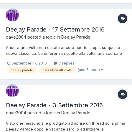
Deejay Parade - 17 Settembre 2016
dave2004
posted a topic in
Deejay Parade
Ancora una volta non è stato ancora aperto il topic su questa
nuova classifica. La differenza rispetto alla settimana scorsa è
che non so niente perché aspetto l'audio visto che non è stato
September 17, 2016
7 replies
ancora pubblicato. Da un commento spulciato su Facebook
(and 6 more)
deejay parade
classifica ufficiale
sembra che Jude & Franks sono entrati in classifica no...
Deejay Parade - 3 Settembre 2016
dave2004
posted a topic in
Deejay Parade
Visto che nessuno si è prodigato ad aprire un thread sulla prima
Deejay Parade dopo le vacanze sarò io ad iniziare la