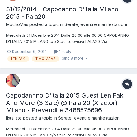
31/12/2014 - Capodanno D'italia Milano
2015 - Pala20
MuchoMas
posted a topic in
Serate, eventi e manifestazioni
Mercoledì 31 Dicembre 2014 Dalle 20:00 alle 06:00 CAPODANNO
D'ITALIA 2015 MILANO c/o Studi televisivi PALA20 Via
Crescenzago 84 Milano Facebook Official Event Page:
December 6, 2014
1 reply
www.facebook.com/events/293132030881511
(and 8 more)
LEN FAKI
TIMO MAAS
________________________________________ INFO LINE: Tel: +39 348
370 3627 (anche whatsapp...
Capodannno D'italia 2015 Guest Len Faki
And More (3 Sale) @ Pala 20 (Xfactor)
Milano - Prevendite 3488575696
lista_ste
posted a topic in
Serate, eventi e manifestazioni
Mercoledì 31 Dicembre 2014 Dalle 20:00 alle 06:00 CAPODANNO
D'ITALIA 2015 MILANO c/o Studi televisivi PALA20 Via