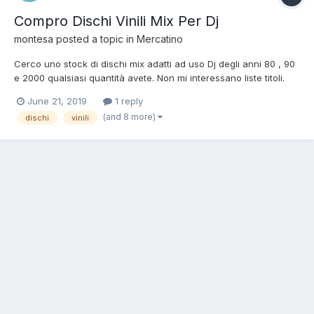
Compro Dischi Vinili Mix Per Dj
montesa
posted a topic in
Mercatino
Cerco uno stock di dischi mix adatti ad uso Dj degli anni 80 , 90
e 2000 qualsiasi quantità avete. Non mi interessano liste titoli.
Abito in provincia di Milano (Legnano) email:
June 21, 2019
1 reply
montesadeej@yahoo.it
(and 8 more)
dischi
vinili