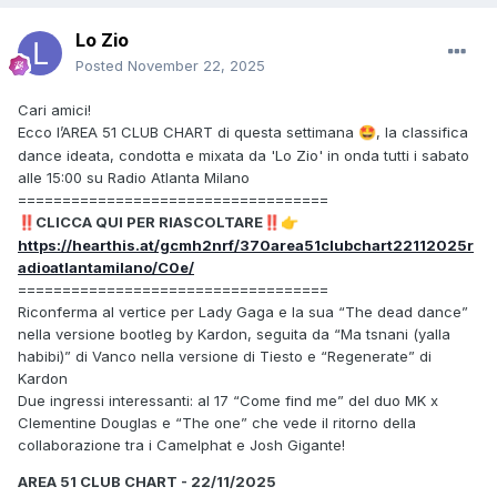
Lo Zio
Posted
November 22, 2025
Cari amici!
Ecco l’AREA 51 CLUB CHART di questa settimana
, la classifica
🤩
dance ideata, condotta e mixata da 'Lo Zio' in onda tutti i sabato
alle 15:00 su Radio Atlanta Milano
===================================
CLICCA QUI PER RIASCOLTARE
‼️
‼️
👉
https://hearthis.at/gcmh2nrf/370area51clubchart22112025r
adioatlantamilano/C0e/
===================================
Riconferma al vertice per Lady Gaga e la sua “The dead dance”
nella versione bootleg by Kardon, seguita da “Ma tsnani (yalla
habibi)” di Vanco nella versione di Tiesto e “Regenerate” di
Kardon
Due ingressi interessanti: al 17 “Come find me” del duo MK x
Clementine Douglas e “The one” che vede il ritorno della
collaborazione tra i Camelphat e Josh Gigante!
AREA 51 CLUB CHART - 22/11/2025