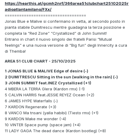
https://hearthis.at/gcmh2nrf/366area51clubchart25102025r
adioatlantamilano/FXx/
==================================
Jonas Blue e Malive si confermano in vetta, al secondo posto in
pianta stabile Dumitrescu mentre guadagna la terza posizione e
completa la “Red Zone” “Crystallized” di John Summit!
Entrano in chart il nuovo singolo dei fratelli Parisi “Mutual
feelings” e una nuova versione di “Big fun” degli Innercity a cura
di Themba!
AREA 51 CLUB CHART - 25/10/2025
1 JONAS BLUE & MALIVE Edge of desire (-)
2 DUMITRESCU Sitting in the sun (walking in the rain) (-)
3 JOHN SUMMIT feat.INEZ Crystallized (+1)
4 MBERA LA TERRA Glera (Kardon rmx) (-1)
5 CALVIN HARRIS feat.JESSIE REYEZ Ocean (+2)
6 JAMES HYPE Waterfalls (-)
7 KARDON Regenerate (+3)
8 VANCO Ma tnsani (yalla habibi) (Tiesto rmx) (+1)
9 KARDON Make me wonder (-4)
10 VINTER Space pump (space jam) (+4)
11 LADY GAGA The dead dance (Kardon bootleg) (+8)