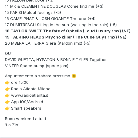
13 FALLON Diet coke (+3)
14 MK & CLEMENTINE DOUGLAS Come find me (+3)
15 PARISI Mutual feelings (-5)
16 CAMELPHAT & JOSH GIGANTE The one (+4)
17 DUMITRESCU Sitting in the sun (walking in the rain) (-5)
18 TAYLOR SWIFT The fate of Ophelia (Loud Luxury rmx) (NE)
19 TALKING HEADS Psycho killer (The Cube Guys rmx) (NE)
20 MBERA LA TERRA Glera (Kardon rmx) (-5)
OUT
DAVID GUETTA, HYPATON & BONNIE TYLER Together
VINTER Space pump (space jam)
Appuntamento a sabato prossimo
😉
ore 15:00
👉
Radio Atlanta Milano
👉
www.radioatlanta.it
👉
App iOS/Android
👉
Smart speakers
👉
Buon weekend a tutti
'Lo Zio'