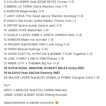
4 CALVIN HARRIS feat.JESSIE REYEZ Ocean (+1)
5 MBERA LA TERRA Glera (Kardon rmx) (-1)
6 KARDON Regenerate (+1)
7 LADY GAGA The dead dance (Kardon bootleg) (+4)
8 VANCO Ma tnsani (yalla habibi) (Tiesto rmx) (-)
9 VINTER Space pump (space jam) (+1)
10 JAMES HYPE Waterfalls (-4)
11 SIGALA x LEIGH-ANNE x JONITA GANDHI Hello (+3)
12 KARDON Make me wonder (-3)
13 PROSPA feat.KOSMO KINT Love song (+2)
14 PARISI Mutual feelings (+4)
15 DAVID GUETTA, HYPATON & BONNIE TYLER Together (-2)
16 JOEL CORRY x ABI FLYNN Phases (-4)
17 INNER CITY x THEMBA Big fun (+3)
18 SOFIA NZAU, MADISM, ROBERT MILES Hutia (NE)
19 ALESSO feat.SACHA Destiny (NE)
20 MAJOR LAZER feat.BUSY SIGNAL & KYBBA Gangsta (rmx) (-4)
OUT
ARGY x MEDUZA feat.POLLYANNA Melodia
JAMIE JONES & BABY ROSE Rolling thunder
Appuntamento a sabato prossimo
😉