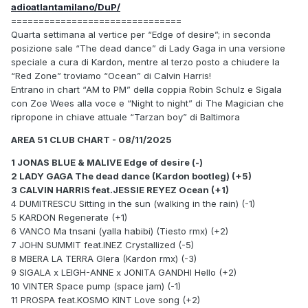
adioatlantamilano/DuP/
===============================
Quarta settimana al vertice per “Edge of desire”; in seconda
posizione sale “The dead dance” di Lady Gaga in una versione
speciale a cura di Kardon, mentre al terzo posto a chiudere la
“Red Zone” troviamo “Ocean” di Calvin Harris!
Entrano in chart “AM to PM” della coppia Robin Schulz e Sigala
con Zoe Wees alla voce e “Night to night” di The Magician che
ripropone in chiave attuale “Tarzan boy” di Baltimora
AREA 51 CLUB CHART - 08/11/2025
1 JONAS BLUE & MALIVE Edge of desire (-)
2 LADY GAGA The dead dance (Kardon bootleg) (+5)
3 CALVIN HARRIS feat.JESSIE REYEZ Ocean (+1)
4 DUMITRESCU Sitting in the sun (walking in the rain) (-1)
5 KARDON Regenerate (+1)
6 VANCO Ma tnsani (yalla habibi) (Tiesto rmx) (+2)
7 JOHN SUMMIT feat.INEZ Crystallized (-5)
8 MBERA LA TERRA Glera (Kardon rmx) (-3)
9 SIGALA x LEIGH-ANNE x JONITA GANDHI Hello (+2)
10 VINTER Space pump (space jam) (-1)
11 PROSPA feat.KOSMO KINT Love song (+2)