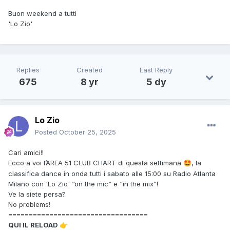
Buon weekend a tutti
'Lo Zio'
Replies
Created
Last Reply
675
8 yr
5 dy
Lo Zio
Posted
October 25, 2025
Cari amici!!
Ecco a voi l’AREA 51 CLUB CHART di questa settimana
, la
🤩
classifica dance in onda tutti i sabato alle 15:00 su Radio Atlanta
Milano con 'Lo Zio' “on the mic” e “in the mix”!
Ve la siete persa?
No problems!
==================================
QUI IL RELOAD
👉