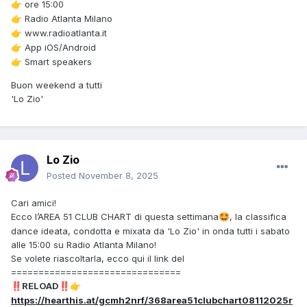
ore 15:00
👉
Radio Atlanta Milano
👉
www.radioatlanta.it
👉
App iOS/Android
👉
Smart speakers
👉
Buon weekend a tutti
'Lo Zio'
Lo Zio
Posted
November 8, 2025
Cari amici!
Ecco l’AREA 51 CLUB CHART di questa settimana
, la classifica
🤩
dance ideata, condotta e mixata da 'Lo Zio' in onda tutti i sabato
alle 15:00 su Radio Atlanta Milano!
Se volete riascoltarla, ecco qui il link del
===============================
RELOAD
‼️
‼️
👉
https://hearthis.at/gcmh2nrf/368area51clubchart08112025r