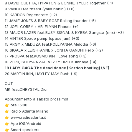
8 DAVID GUETTA, HYPATON & BONNIE TYLER Together (-1)
9 VANCO Ma tnsani (yalla habibi) (+6)
10 KARDON Regenerate (+2)
11 JAMIE JONES & BABY ROSE Rolling thunder (-5)
12 JOEL CORRY x ABI FLYNN Phases (+1)
13 MAJOR LAZER feat.BUSY SIGNAL & KYBBA Gangsta (rmx) (+3)
14 VINTER Space pump (space jam) (+3)
15 ARGY x MEDUZA feat.POLLYANNA Melodia (-6)
16 SIGALA x LEIGH-ANNE x JONITA GANDHI Hello (+2)
17 PROSPA feat.KOSMO KINT Love song (+3)
18 ZERB, SOFIYA NZAU & IZZY BIZU Kumbaya (-4)
19 LADY GAGA The dead dance (Kardon bootleg) (NE)
20 MARTIN IKIN, HAYLEY MAY Rush (-9)
OUT
MK feat.CHRYSTAL Dior
Appuntamento a sabato prossimo!
ore 15:00
👉
Radio Atlanta Milano
👉
www.radioatlanta.it
👉
App iOS/Android
👉
Smart speakers
👉