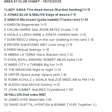
AREA 51 CLUB CHART - 15/11/2025
1 LADY GAGA The dead dance (Kardon bootleg) (+1)
2 JONAS BLUE & MALIVE Edge of desire (-1)
3 VANCO Ma tnsani (yalla habibi) (Tiesto rmx) (+3)
4 KARDON Regenerate (+1)
5 CALVIN HARRIS feat.JESSIE REYEZ Ocean (-2)
6 SIGALA x LEIGH-ANNE x JONITA GANDHI Hello (+3)
7 DUMITRESCU Sitting in the sun (walking in the rain) (-3)
8 PROSPA feat.KOSMO KINT Love song (+3)
9 PARISI Mutual feelings (+3)
10 MBERA LA TERRA Glera (Kardon rmx) (-2)
11 SOFIA NZAU, MADISM, ROBERT MILES Hutia (+4)
12 INNER CITY x THEMBA Big fun (+2)
13 THE MAGICIAN Night to night (+3)
14 VINTER Space pump (space jam) (-4)
15 ROBIN SCHULZ x SIGALA feat.ZOE WEES AM to PM (+4)
16 ALESSO feat.SACHA Destiny (+2)
17 JOHN SUMMIT feat.INEZ Crystallized (-10)
18 FALLON Diet coke (NE)
19 JAMES HYPE Waterfalls (-6)
20 DAVID GUETTA, HYPATON & BONNIE TYLER Together (-)