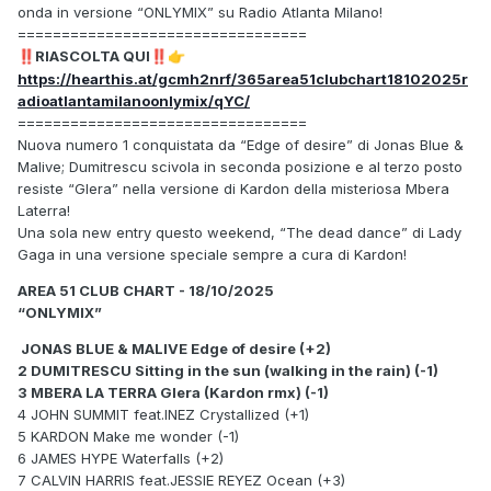
onda in versione “ONLYMIX” su Radio Atlanta Milano!
=================================
RIASCOLTA QUI
‼️
‼️
👉
https://hearthis.at/gcmh2nrf/365area51clubchart18102025r
adioatlantamilanoonlymix/qYC/
=================================
Nuova numero 1 conquistata da “Edge of desire” di Jonas Blue &
Malive; Dumitrescu scivola in seconda posizione e al terzo posto
resiste “Glera” nella versione di Kardon della misteriosa Mbera
Laterra!
Una sola new entry questo weekend, “The dead dance” di Lady
Gaga in una versione speciale sempre a cura di Kardon!
AREA 51 CLUB CHART - 18/10/2025
“ONLYMIX”
JONAS BLUE & MALIVE Edge of desire (+2)
2 DUMITRESCU Sitting in the sun (walking in the rain) (-1)
3 MBERA LA TERRA Glera (Kardon rmx) (-1)
4 JOHN SUMMIT feat.INEZ Crystallized (+1)
5 KARDON Make me wonder (-1)
6 JAMES HYPE Waterfalls (+2)
7 CALVIN HARRIS feat.JESSIE REYEZ Ocean (+3)