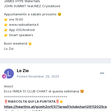
JAMES HYPE Waterfalls
JOHN SUMMIT feat.INEZ Crystallized
Appuntamento a sabato prossimo
😉
ore 15:00
👉
www.radioatlanta.it
👉
App iOS/Android
👉
Smart speakers
👉
Buon weekend
🤟
Lo Zio
Lo Zio
Posted
November 29, 2025
Amici!
Ecco l’AREA 51 CLUB CHART di questa settimana
🤩
================================
RIASCOLTA QUI LA PUNTATA
‼️
‼️
👉
https://hearthis.at/gcmh2nrf/371area51clubchart29112025ra