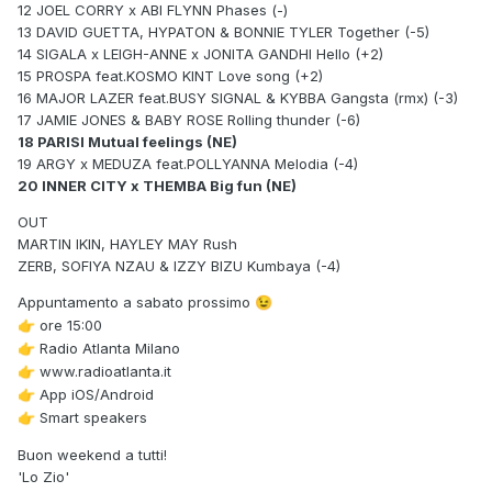
12 JOEL CORRY x ABI FLYNN Phases (-)
13 DAVID GUETTA, HYPATON & BONNIE TYLER Together (-5)
14 SIGALA x LEIGH-ANNE x JONITA GANDHI Hello (+2)
15 PROSPA feat.KOSMO KINT Love song (+2)
16 MAJOR LAZER feat.BUSY SIGNAL & KYBBA Gangsta (rmx) (-3)
17 JAMIE JONES & BABY ROSE Rolling thunder (-6)
18 PARISI Mutual feelings (NE)
19 ARGY x MEDUZA feat.POLLYANNA Melodia (-4)
20 INNER CITY x THEMBA Big fun (NE)
OUT
MARTIN IKIN, HAYLEY MAY Rush
ZERB, SOFIYA NZAU & IZZY BIZU Kumbaya (-4)
Appuntamento a sabato prossimo
😉
ore 15:00
👉
Radio Atlanta Milano
👉
www.radioatlanta.it
👉
App iOS/Android
👉
Smart speakers
👉
Buon weekend a tutti!
'Lo Zio'