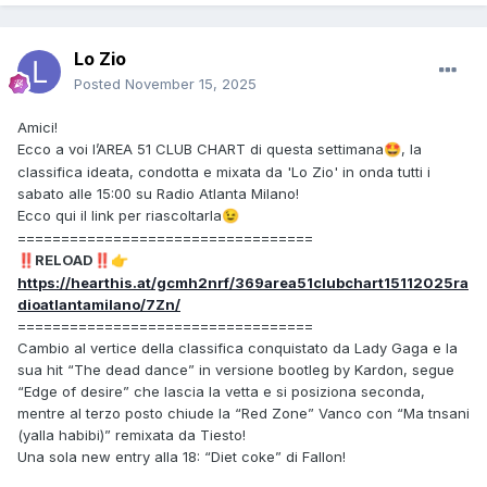
Lo Zio
Posted
November 15, 2025
Amici!
Ecco a voi l’AREA 51 CLUB CHART di questa settimana
, la
🤩
classifica ideata, condotta e mixata da 'Lo Zio' in onda tutti i
sabato alle 15:00 su Radio Atlanta Milano!
Ecco qui il link per riascoltarla
😉
==================================
RELOAD
‼️
‼️
👉
https://hearthis.at/gcmh2nrf/369area51clubchart15112025ra
dioatlantamilano/7Zn/
==================================
Cambio al vertice della classifica conquistato da Lady Gaga e la
sua hit “The dead dance” in versione bootleg by Kardon, segue
“Edge of desire” che lascia la vetta e si posiziona seconda,
mentre al terzo posto chiude la “Red Zone” Vanco con “Ma tnsani
(yalla habibi)” remixata da Tiesto!
Una sola new entry alla 18: “Diet coke” di Fallon!