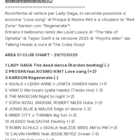
dioatlantamilano/dOC/
================================
Riconferma al vertice per Lady Gaga, in seconda posizione si
avvicina “Love song” di Prospa & Kosmo Kint e a chiudere la “Red
Zone” Kardon con “Regenerate”!
Entrano il bellissimo remix dei Loud Luxury di “The fate of
Ophelia” di Taylor Swift e la versione 2025 di “Psycho killer” dei
Talking Heads a cura di The Cube Gusy!
AREA 51 CLUB CHART - 29/11/2025
1 LADY GAGA The dead dance (Kardon bootleg) (-)
2 PROSPA feat.KOSMO KINT Love song (+2)
3 KARDON Regenerate (-)
4 SIGALA x LEIGH-ANNE x JONITA GANDHI Hello (+1)
5 VANCO Ma tnsani (yalla habibi) (Tiesto rmx) (-3)
6 THE MAGICIAN Night to night (+2)
7 SOFIA NZAU, MADISM, ROBERT MILES Hutia (+2)
8 JONAS BLUE & MALIVE Edge of desire (-2)
9 INNER CITY x THEMBA Big fun (+2)
10 ALESSO feat.SACHA Destiny (+3)
11 ROBIN SCHULZ x SIGALA feat.ZOE WEES AM to PM (+3)
12 CALVIN HARRIS feat.JESSIE REYEZ Ocean (-5)