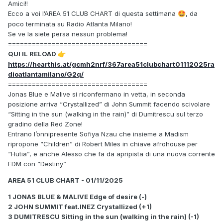
Amici!!
Ecco a voi l’AREA 51 CLUB CHART di questa settimana
, da
🤩
poco terminata su Radio Atlanta Milano!
Se ve la siete persa nessun problema!
===================================
QUI IL RELOAD
👉
https://hearthis.at/gcmh2nrf/367area51clubchart01112025ra
dioatlantamilano/G2q/
===================================
Jonas Blue e Malive si riconfermano in vetta, in seconda
posizione arriva “Crystallized” di John Summit facendo scivolare
“Sitting in the sun (walking in the rain)” di Dumitrescu sul terzo
gradino della Red Zone!
Entrano l’onnipresente Sofiya Nzau che insieme a Madism
ripropone “Children” di Robert Miles in chiave afrohouse per
“Hutia”, e anche Alesso che fa da apripista di una nuova corrente
EDM con “Destiny”
AREA 51 CLUB CHART - 01/11/2025
1 JONAS BLUE & MALIVE Edge of desire (-)
2 JOHN SUMMIT feat.INEZ Crystallized (+1)
3 DUMITRESCU Sitting in the sun (walking in the rain) (-1)