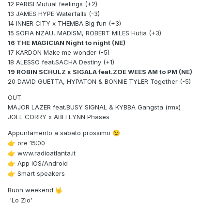
12 PARISI Mutual feelings (+2)
13 JAMES HYPE Waterfalls (-3)
14 INNER CITY x THEMBA Big fun (+3)
15 SOFIA NZAU, MADISM, ROBERT MILES Hutia (+3)
16 THE MAGICIAN Night to night (NE)
17 KARDON Make me wonder (-5)
18 ALESSO feat.SACHA Destiny (+1)
19 ROBIN SCHULZ x SIGALA feat.ZOE WEES AM to PM (NE)
20 DAVID GUETTA, HYPATON & BONNIE TYLER Together (-5)
OUT
MAJOR LAZER feat.BUSY SIGNAL & KYBBA Gangsta (rmx)
JOEL CORRY x ABI FLYNN Phases
Appuntamento a sabato prossimo
😉
ore 15:00
👉
www.radioatlanta.it
👉
App iOS/Android
👉
Smart speakers
👉
Buon weekend
🤟
'Lo Zio'