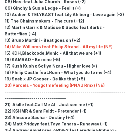
08) Nosi feat.Julia Church - Roses (-2)
09) Ginchy & Susie Ledge - Feel it (=)
10) Audien & TELYKAST feat.Lily Ahlberg - Love again (-3)
11) The Chainsmokers - The cure (+12)
12) Martin Garrix & Matisse & Sadko feat.Barbz -
Butterflies (-4)
13) Bruno Martini - Beat goes on (+2)
14) Mike Williams feat.Philip Strand - All my life (NE)
15) KDH,Blackcode,Monic - All that we are (+1)
16) KAMRAD - Be mine (-5)
17) Kush Kush x Sofiya Nzau - Higher love (=)
18) Philip Castle feat.Runn - What you do to me (-4)
19) Seeb x JP Cooper - Be like that (+5)
20) Parcels - Yougotmefeeling (PNAU Rmx) (NE)
-----------------------------------------------------------
------------------------------
21) Akille feat.Call Me Al - Just see me (+1)
22) KSHMR & Sam Feldt - Pretender (-1)
23) Alesso x Sacha - Destiny (+4)
24) Matt Pridgyn feat.Taya Fanara - Runaway (+1)
25) Andrew Rayel pres.ARISEY feat.Freddie Elmberg -