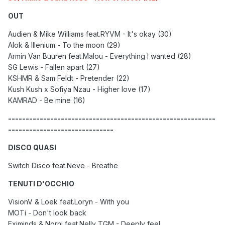
OUT
Audien & Mike Williams feat.RYVM - It's okay (30)
Alok & Illenium - To the moon (29)
Armin Van Buuren feat.Malou - Everything I wanted (28)
SG Lewis - Fallen apart (27)
KSHMR & Sam Feldt - Pretender (22)
Kush Kush x Sofiya Nzau - Higher love (17)
KAMRAD - Be mine (16)
-----------------------------------------------------------
------------------------------
DISCO QUASI
Switch Disco feat.Neve - Breathe
TENUTI D'OCCHIO
VisionV & Loek feat.Loryn - With you
MOTi - Don't look back
Eximinds & Norni feat.Nelly TGM - Deeply feel