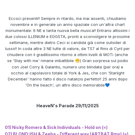
Eccoci presenti!! Sempre in ritardo, ma mai assenti, chiudiamo
novembre e in generale un anno spaziale con un'altra chart
monumentale: 6 NE e tanta nuova bella musica!! Entrano altissimi i
due colossi ILLENIUM e EGGSTA, pronti a sconvolgere le prossime
settimane, mentre dietro Ceci si candida già come outsider di
lusso!! In coda altre 3 NE tutte di valore, da TS7 al Rmx di Cyril per
chiudere con il graditissimo ritorno a ottimi livelli di MOTi (anche
se 'Stay with me' rimane imbattibile
) Gran sorpresa sul podio
😁
con Joel Corry & Galantis, numero uno blindata (per ora) e
occhio al capolavoro totale di York & Jes, che con 'Starlight
December' hanno fatto il disco natalizio perfetto!! 25 anni dopo
'On the beach', un altro disco memorabile
💙
HeaveN's Parade 29/11/2025
01) Nicky Romero & Sick Individuals - Hold on (=)
02) BLOND:ISH & Zeeba - Different way (ARTBAT Rmx) (=)