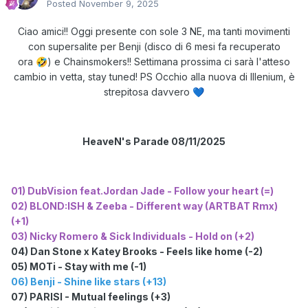
Posted
November 9, 2025
Ciao amici!! Oggi presente con sole 3 NE, ma tanti movimenti
con supersalite per Benji (disco di 6 mesi fa recuperato
ora
) e Chainsmokers!! Settimana prossima ci sarà l'atteso
🤣
cambio in vetta, stay tuned! PS Occhio alla nuova di Illenium, è
strepitosa davvero
💙
HeaveN's Parade 08/11/2025
01) DubVision feat.Jordan Jade - Follow your heart (=)
02) BLOND:ISH & Zeeba - Different way (ARTBAT Rmx)
(+1)
03) Nicky Romero & Sick Individuals - Hold on (+2)
04) Dan Stone x Katey Brooks - Feels like home (-2)
05) MOTi - Stay with me (-1)
06) Benji - Shine like stars (+13)
07) PARISI - Mutual feelings (+3)