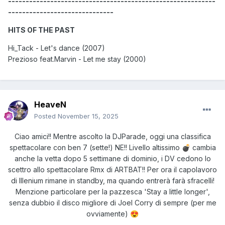
-----------------------------------------------------------
------------------------------
HITS OF THE PAST
Hi_Tack - Let's dance (2007)
Prezioso feat.Marvin - Let me stay (2000)
HeaveN
Posted
November 15, 2025
Ciao amici!! Mentre ascolto la DJParade, oggi una classifica
spettacolare con ben 7 (sette!) NE!! Livello altissimo
cambia
💣
anche la vetta dopo 5 settimane di dominio, i DV cedono lo
scettro allo spettacolare Rmx di ARTBAT!! Per ora il capolavoro
di Illenium rimane in standby, ma quando entrerà farà sfracelli!
Menzione particolare per la pazzesca 'Stay a little longer',
senza dubbio il disco migliore di Joel Corry di sempre (per me
ovviamente)
😍