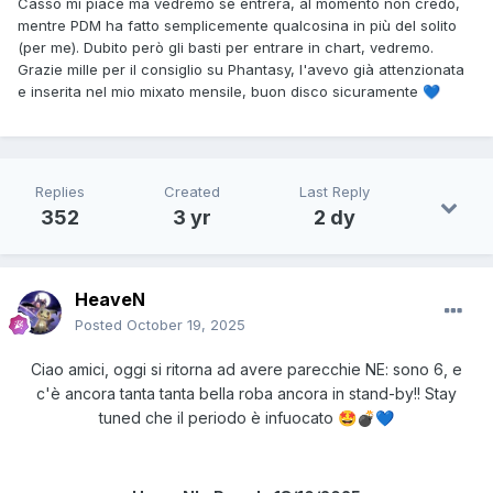
Casso mi piace ma vedremo se entrerà, al momento non credo,
mentre PDM ha fatto semplicemente qualcosina in più del solito
(per me). Dubito però gli basti per entrare in chart, vedremo.
Grazie mille per il consiglio su Phantasy, l'avevo già attenzionata
e inserita nel mio mixato mensile, buon disco sicuramente
💙
Replies
Created
Last Reply
352
3 yr
2 dy
HeaveN
Posted
October 19, 2025
Ciao amici, oggi si ritorna ad avere parecchie NE: sono 6, e
c'è ancora tanta tanta bella roba ancora in stand-by!! Stay
tuned che il periodo è infuocato
🤩
💣
💙