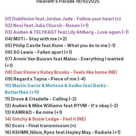
HeaveN's Parade 18/10/2025
01) DubVision feat.Jordan Jade - Follow your heart (=)
02) Nosi feat.Julia Church - Roses (+1)
03) Audien & TELYKAST feat.Lily Ahlberg - Love again (-1)
04) MOTi - Stay with me (+2)
05) Philip Castle feat.Runn - What you do to me (-1)
06) SG Lewis - Fallen apart (+1)
07) Armin Van Buuren feat.Malou - Everything I wanted
(+1)
08) Dan Stone x Katey Brooks - Feels like home (NE)
09) Regard x Tayna - Piece of me (-4)
10) Martin Garrix & Matisse & Sadko feat.Barbz -
Butterflies (+11)
11) Drove & Citadelle - Calling (-2)
12) Audien & Mike Williams feat.RYVM - It's okay (-2)
13) KAMRAD - Be mine (+1)
14) Ginchy & Susie Ledge - Feel it (NE)
15) Scorz - Final transmission (=)
16) KSHMR,Nilsix,Ryos feat.Hayley May - Radiate (+1)