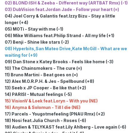
02) BLOND:ISH & Zeeba - Different way (ARTBAT Rmx) (-1)
03) DubVision feat.Jordan Jade - Follow your heart (=)
04) Joel Corry & Galantis feat.Izzy Bizu - Stay a little
longer (+4)
05) MOTi - Stay with me (-1)
06) Mike Williams feat.Philip Strand - All my life (+1)
07) Benji - Shine like stars (-2)
08)
Hyperbits,San Mateo Drive,Kate McGill - What are we
waiting for (+9)
09) Dan Stone x Katey Brooks - Feels like home (-3)
10) The Chainsmokers - The cure (=)
11) Bruno Martini - Beat goes on (=)
12) Alex M.O.R.P.H. & Jes - Spellbound (+8)
13) Seeb x JP Cooper - Be like that (+2)
14) PARISI - Mutual feelings (-5)
15) VisionV & Loek feat.Loryn - With you (NE)
16) Anyma & Solomun - Till I die (NE)
17) Parcels - Yougotmefeeling (PNAU Rmx) (+2)
18) Nosi feat.Julia Church - Roses (-6)
19) Audien & TELYKAST feat.Lily Ahlberg - Love again (-6)