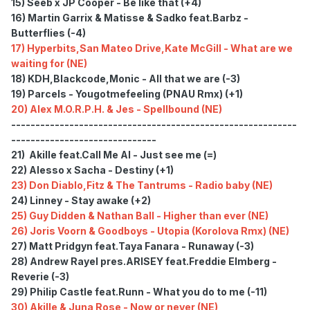
15) Seeb x JP Cooper - Be like that (+4)
16) Martin Garrix & Matisse & Sadko feat.Barbz -
Butterflies (-4)
17)
Hyperbits,San Mateo Drive,Kate McGill - What are we
waiting for (NE)
18) KDH,Blackcode,Monic - All that we are (-3)
19) Parcels - Yougotmefeeling (PNAU Rmx) (+1)
20) Alex M.O.R.P.H. & Jes - Spellbound (NE)
-----------------------------------------------------------
------------------------------
21) Akille feat.Call Me Al - Just see me (=)
22) Alesso x Sacha - Destiny (+1)
23)
Don Diablo,Fitz & The Tantrums - Radio baby (NE)
24) Linney - Stay awake (+2)
25)
Guy Didden & Nathan Ball - Higher than ever (NE)
26)
Joris Voorn & Goodboys - Utopia (Korolova Rmx) (NE)
27) Matt Pridgyn feat.Taya Fanara - Runaway (-3)
28) Andrew Rayel pres.ARISEY feat.Freddie Elmberg -
Reverie (-3)
29) Philip Castle feat.Runn - What you do to me (-11)
30) Akille & Juna Rose - Now or never (NE)