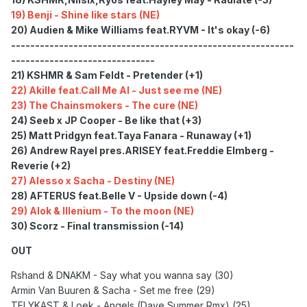
19) Benji - Shine like stars (NE)
20) Audien & Mike Williams feat.RYVM - It's okay (-6)
-----------------------------------------------------------
------------------------------
21) KSHMR & Sam Feldt - Pretender (+1)
22) Akille feat.Call Me Al - Just see me (NE)
23) The Chainsmokers - The cure (NE)
24) Seeb x JP Cooper - Be like that (+3)
25) Matt Pridgyn feat.Taya Fanara - Runaway (+1)
26) Andrew Rayel pres.ARISEY feat.Freddie Elmberg -
Reverie (+2)
27) Alesso x Sacha - Destiny (NE)
28) AFTERUS feat.Belle V - Upside down (-4)
29) Alok & Illenium - To the moon (NE)
30) Scorz - Final transmission (-14)
OUT
Rshand & DNAKM - Say what you wanna say (30)
Armin Van Buuren & Sacha - Set me free (29)
TELYKAST & Loek - Angels (Dave Summer Rmx) (25)