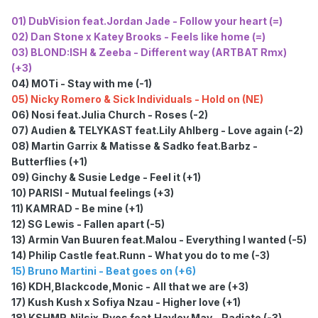
01) DubVision feat.Jordan Jade - Follow your heart (=)
02) Dan Stone x Katey Brooks - Feels like home (=)
03) BLOND:ISH & Zeeba - Different way (ARTBAT Rmx)
(+3)
04) MOTi - Stay with me (-1)
05) Nicky Romero & Sick Individuals - Hold on (NE)
06) Nosi feat.Julia Church - Roses (-2)
07) Audien & TELYKAST feat.Lily Ahlberg - Love again (-2)
08) Martin Garrix & Matisse & Sadko feat.Barbz -
Butterflies (+1)
09) Ginchy & Susie Ledge - Feel it (+1)
10) PARISI - Mutual feelings (+3)
11) KAMRAD - Be mine (+1)
12) SG Lewis - Fallen apart (-5)
13) Armin Van Buuren feat.Malou - Everything I wanted (-5)
14) Philip Castle feat.Runn - What you do to me (-3)
15) Bruno Martini - Beat goes on (+6)
16) KDH,Blackcode,Monic - All that we are (+3)
17) Kush Kush x Sofiya Nzau - Higher love (+1)
18) KSHMR,Nilsix,Ryos feat.Hayley May - Radiate (-3)