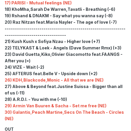
17) PARISI - Mutual feelings (NE)
18) KhoMha,Sarah De Warren,Tavatli - Breathing (-6)
19) Rshand & DNAKM - Say what you wanna say (-8)
20) Raz Nitzan feat.Maria Nayler - The age of love (-7)
-----------------------------------------------------------
------------------------------
21) Kush Kush x Sofiya Nzau - Higher love (+7)
22) TELYKAST & Loek - Angels (Dave Summer Rmx) (+3)
23) David Guetta,Kiko,Olivier Giacomotto feat.FAANGS -
After you (=)
24) VIZE - Wait (-2)
25) AFTERUS feat.Belle V - Upside down (+2)
26) KDH,Blackcode,Monic - All that we are (NE)
27) Above & Beyond feat.Justine Suissa - Bigger than all
of us (-11)
28) A.R.D.I. - You with me (-10)
29) Armin Van Buuren & Sacha - Set me free (NE)
30) Galantis,Peach Martine,Secs On The Beach - Circles
(NE)
OUT