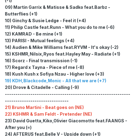
(-1)
09) Martin Garrix & Matisse & Sadko feat.Barbz -
Butterflies (+1)
10) Ginchy & Susie Ledge - Feel it (+4)
11) Philip Castle feat.Runn - What you do to me (-6)
12) KAMRAD - Be mine (+1)
13) PARISI - Mutual feelings (+4)
14) Audien & Mike Williams feat.RYVM - It's okay (-2)
15) KSHMR,Nilsix,Ryos feat.Hayley May - Radiate (+1)
16) Scorz - Final transmission (-1)
17) Regard x Tayna - Piece of me (-8)
18) Kush Kush x Sofiya Nzau - Higher love (+3)
19) KDH,Blackcode,Monic - All that we are (+7)
20) Drove & Citadelle - Calling (-9)
-----------------------------------------------------------
------------------------------
21) Bruno Martini - Beat goes on (NE)
22) KSHMR & Sam Feldt - Pretender (NE)
23) David Guetta,Kiko,Olivier Giacomotto feat.FAANGS -
After you (=)
24) AFTERUS feat.Belle V - Upside down (+1)