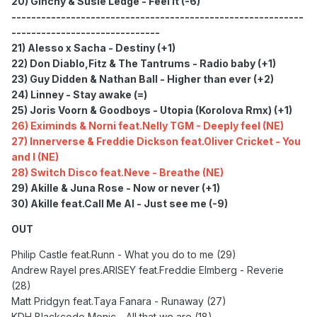
20) Ginchy & Susie Ledge - Feel it (-6)
-----------------------------------------------------------
------------------------------
21) Alesso x Sacha - Destiny (+1)
22)
Don Diablo,Fitz & The Tantrums - Radio baby (+1)
23)
Guy Didden & Nathan Ball - Higher than ever (+2)
24) Linney - Stay awake (=)
25)
Joris Voorn & Goodboys - Utopia (Korolova Rmx) (+1)
26) Eximinds & Norni feat.Nelly TGM - Deeply feel (NE)
27) Innerverse & Freddie Dickson feat.Oliver Cricket - You
and I (NE)
28)
Switch Disco feat.Neve - Breathe (NE)
29) Akille & Juna Rose - Now or never (+1)
30) Akille feat.Call Me Al - Just see me (-9)
OUT
Philip Castle feat.Runn - What you do to me (29)
Andrew Rayel pres.ARISEY feat.Freddie Elmberg - Reverie
(28)
Matt Pridgyn feat.Taya Fanara - Runaway (27)
KDH,Blackcode,Monic - All that we are (18)