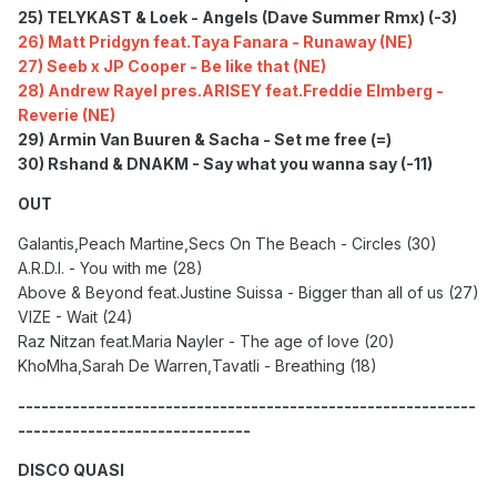
25) TELYKAST & Loek - Angels (Dave Summer Rmx) (-3)
26) Matt Pridgyn feat.Taya Fanara - Runaway (NE)
27) Seeb x JP Cooper - Be like that (NE)
28) Andrew Rayel pres.ARISEY feat.Freddie Elmberg -
Reverie (NE)
29) Armin Van Buuren & Sacha - Set me free (=)
30) Rshand & DNAKM - Say what you wanna say (-11)
OUT
Galantis,Peach Martine,Secs On The Beach - Circles (30)
A.R.D.I. - You with me (28)
Above & Beyond feat.Justine Suissa - Bigger than all of us (27)
VIZE - Wait (24)
Raz Nitzan feat.Maria Nayler - The age of love (20)
KhoMha,Sarah De Warren,Tavatli - Breathing (18)
-----------------------------------------------------------
------------------------------
DISCO QUASI