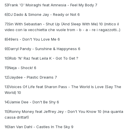
5)Frank 'O' Moiraghi feat Amnesia - Feel My Body 7
6)DJ Dado & Simone Jay - Ready or Not 6
7)Sin With Sebastian - Shut Up (And Sleep With Me) 10 (mitico il
video con la vecchietta che vuole trom - b - a - re i ragazzotti...)
8)49ers - Don't You Love Me 6
9)Darryl Pandy - Sunshine & Happyness 6
10)Rob 'N' Raz feat Leila K - Got To Get ?
11)Neja - Shock! 6
12)Jaydee - Plastic Dreams 7
13)Voices Of Life feat Sharon Pass - The World Is Love (Say The
World) 10
14)Jamie Dee - Don't Be Shy 6
15)Ronny Money feat Jeffrey Jey - Don't You Know 10 (ma quanta
cassa dritta!!)
16)Ian Van Dahl - Castles In The Sky 9