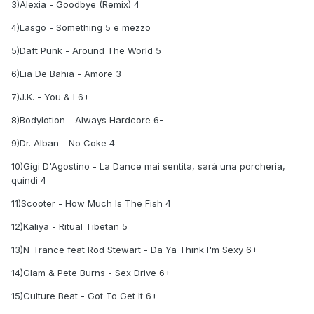
3)Alexia - Goodbye (Remix) 4
4)Lasgo - Something 5 e mezzo
5)Daft Punk - Around The World 5
6)Lia De Bahia - Amore 3
7)J.K. - You & I 6+
8)Bodylotion - Always Hardcore 6-
9)Dr. Alban - No Coke 4
10)Gigi D'Agostino - La Dance mai sentita, sarà una porcheria,
quindi 4
11)Scooter - How Much Is The Fish 4
12)Kaliya - Ritual Tibetan 5
13)N-Trance feat Rod Stewart - Da Ya Think I'm Sexy 6+
14)Glam & Pete Burns - Sex Drive 6+
15)Culture Beat - Got To Get It 6+