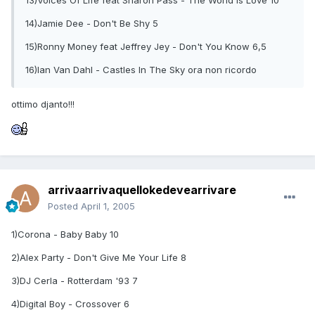
13)Voices Of Life feat Sharon Pass - The World Is Love 10
14)Jamie Dee - Don't Be Shy 5
15)Ronny Money feat Jeffrey Jey - Don't You Know 6,5
16)Ian Van Dahl - Castles In The Sky ora non ricordo
ottimo djanto!!!
arrivaarrivaquellokedevearrivare
Posted
April 1, 2005
1)Corona - Baby Baby 10
2)Alex Party - Don't Give Me Your Life 8
3)DJ Cerla - Rotterdam '93 7
4)Digital Boy - Crossover 6