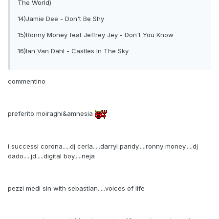
The World)
14)Jamie Dee - Don't Be Shy
15)Ronny Money feat Jeffrey Jey - Don't You Know
16)Ian Van Dahl - Castles In The Sky
commentino
preferito moiraghi&amnesia
i successi corona.....dj cerla.....darryl pandy.....ronny money.....dj
dado.....jd.....digital boy.....neja
pezzi medi sin with sebastian.....voices of life