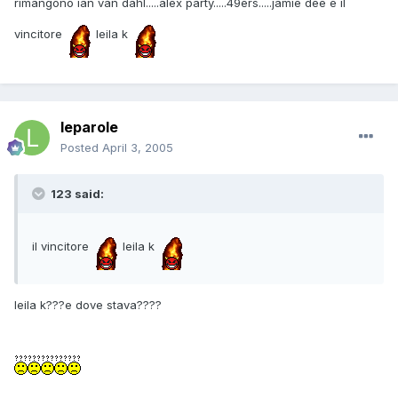
rimangono ian van dahl.....alex party.....49ers.....jamie dee e il
vincitore
leila k
leparole
Posted
April 3, 2005
123 said:
il vincitore
leila k
leila k???e dove stava????