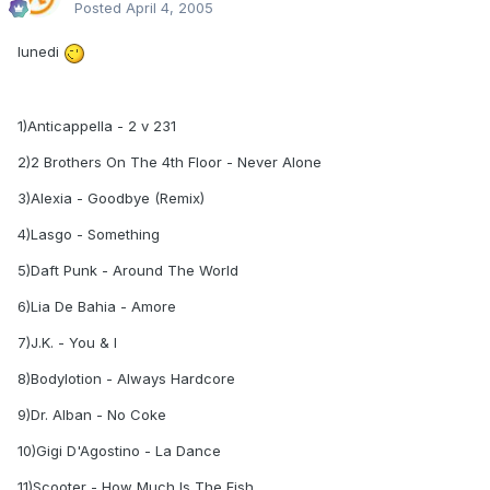
Posted
April 4, 2005
lunedi
1)Anticappella - 2 v 231
2)2 Brothers On The 4th Floor - Never Alone
3)Alexia - Goodbye (Remix)
4)Lasgo - Something
5)Daft Punk - Around The World
6)Lia De Bahia - Amore
7)J.K. - You & I
8)Bodylotion - Always Hardcore
9)Dr. Alban - No Coke
10)Gigi D'Agostino - La Dance
11)Scooter - How Much Is The Fish