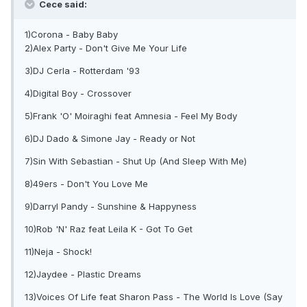
Cece said:
1)Corona - Baby Baby
2)Alex Party - Don't Give Me Your Life
3)DJ Cerla - Rotterdam '93
4)Digital Boy - Crossover
5)Frank 'O' Moiraghi feat Amnesia - Feel My Body
6)DJ Dado & Simone Jay - Ready or Not
7)Sin With Sebastian - Shut Up (And Sleep With Me)
8)49ers - Don't You Love Me
9)Darryl Pandy - Sunshine & Happyness
10)Rob 'N' Raz feat Leila K - Got To Get
11)Neja - Shock!
12)Jaydee - Plastic Dreams
13)Voices Of Life feat Sharon Pass - The World Is Love (Say