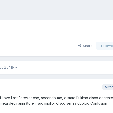
Share
Followe
ge 2 of 19
Auth
di Love Last Forever che, secondo me, è stato l'ultimo disco decent
ma metà degli anni 90 e il suo miglior disco senza dubbio Confusion