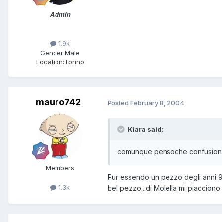
Admin
1.9k
Gender:
Male
Location:
Torino
mauro742
Posted
February 8, 2004
Kiara said:
comunque pensoche confusion (a
Members
Pur essendo un pezzo degli anni 9
1.3k
bel pezzo...di Molella mi piacciono q