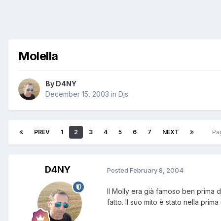
Molella
By
D4NY
December 15, 2003
in
Djs
PREV
1
2
3
4
5
6
7
NEXT
Pa
D4NY
Posted
February 8, 2004
Il Molly era già famoso ben prima 
fatto. Il suo mito è stato nella pri