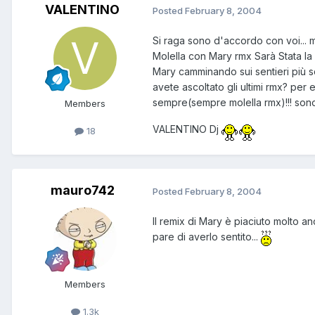
VALENTINO
Posted
February 8, 2004
Si raga sono d'accordo con voi... m
Molella con Mary rmx Sarà Stata la c
Mary camminando sui sentieri più scu
avete ascoltato gli ultimi rmx? per
sempre(sempre molella rmx)!!! sono s
Members
VALENTINO Dj
18
mauro742
Posted
February 8, 2004
Il remix di Mary è piaciuto molto 
pare di averlo sentito...
Members
1.3k