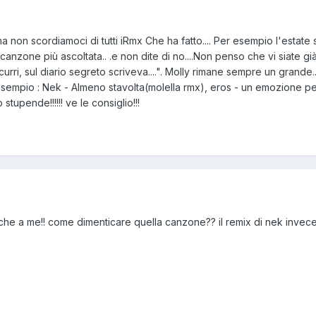
a non scordiamoci di tutti iRmx Che ha fatto.... Per esempio l'estate
anzone più ascoltata.. .e non dite di no....Non penso che vi siate già
rri, sul diario segreto scriveva....". Molly rimane sempre un grande..
 esempio : Nek - Almeno stavolta(molella rmx), eros - un emozione p
tupende!!!!!! ve le consiglio!!!
anche a me!! come dimenticare quella canzone?? il remix di nek invec