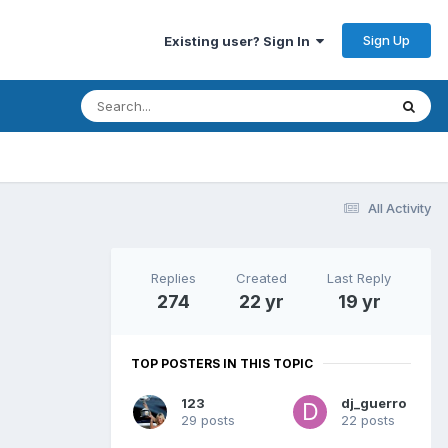
Sign Up
Existing user? Sign In
All Activity
Replies
Created
Last Reply
274
22 yr
19 yr
TOP POSTERS IN THIS TOPIC
123
dj_guerro
29 posts
22 posts