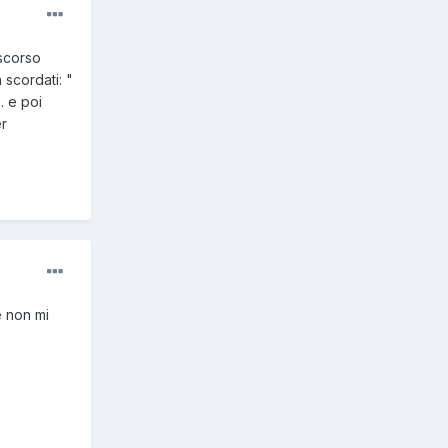
 scorso
 scordati: "
. e poi
er
e non mi