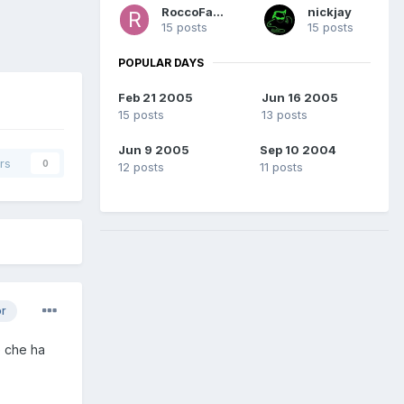
RoccoFabio
nickjay
15 posts
15 posts
POPULAR DAYS
Feb 21 2005
Jun 16 2005
15 posts
13 posts
Jun 9 2005
Sep 10 2004
rs
0
12 posts
11 posts
or
e che ha