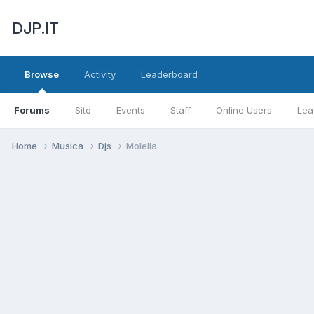
DJP.IT
Browse
Activity
Leaderboard
Forums
Sito
Events
Staff
Online Users
Lea
Home
Musica
Djs
Molella