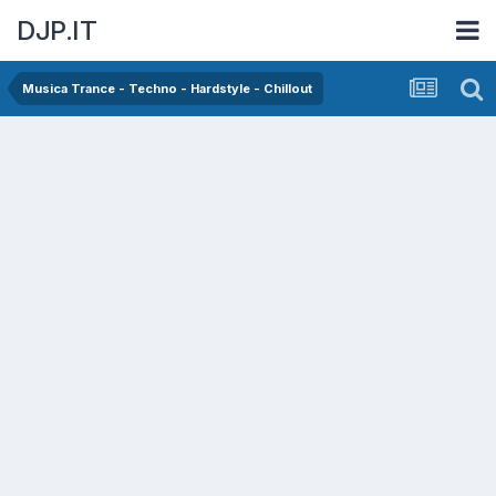
DJP.IT
Musica Trance - Techno - Hardstyle - Chillout