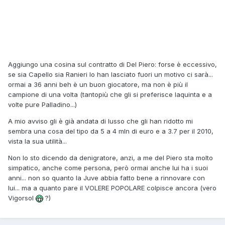
Aggiungo una cosina sul contratto di Del Piero: forse è eccessivo,
se sia Capello sia Ranieri lo han lasciato fuori un motivo ci sarà...
ormai a 36 anni beh è un buon giocatore, ma non è più il
campione di una volta (tantopiù che gli si preferisce Iaquinta e a
volte pure Palladino...)
A mio avviso gli è già andata di lusso che gli han ridotto mi
sembra una cosa del tipo da 5 a 4 mln di euro e a 3.7 per il 2010,
vista la sua utilità...
Non lo sto dicendo da denigratore, anzi, a me del Piero sta molto
simpatico, anche come persona, però ormai anche lui ha i suoi
anni... non so quanto la Juve abbia fatto bene a rinnovare con
lui... ma a quanto pare il VOLERE POPOLARE colpisce ancora (vero
Vigorsol
?)