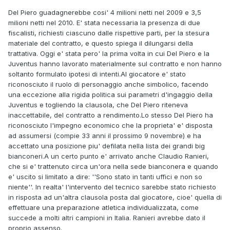
Del Piero guadagnerebbe cosi' 4 milioni netti nel 2009 e 3,5
milioni netti nel 2010. E' stata necessaria la presenza di due
fiscalisti, richiesti ciascuno dalle rispettive parti, per la stesura
materiale del contratto, e questo spiega il dilungarsi della
trattativa. Oggi e' stata pero' la prima volta in cui Del Piero e la
Juventus hanno lavorato materialmente sul contratto e non hanno
soltanto formulato ipotesi di intenti.Al giocatore e' stato
riconosciuto il ruolo di personaggio anche simbolico, facendo
una eccezione alla rigida politica sui parametri d'ingaggio della
Juventus e togliendo la clausola, che Del Piero riteneva
inaccettabile, del contratto a rendimento.Lo stesso Del Piero ha
riconosciuto l'impegno economico che la proprieta' e' disposta
ad assumersi (compie 33 anni il prossimo 9 novembre) e ha
accettato una posizione piu' defilata nella lista dei grandi big
bianconeri.A un certo punto e' arrivato anche Claudio Ranieri,
che si e' trattenuto circa un'ora nella sede bianconera e quando
e' uscito si limitato a dire: ''Sono stato in tanti uffici e non so
niente''. In realta' l'intervento del tecnico sarebbe stato richiesto
in risposta ad un'altra clausola posta dal giocatore, cioe' quella di
effettuare una preparazione atletica individualizzata, come
succede a molti altri campioni in Italia. Ranieri avrebbe dato il
proprio assenso.