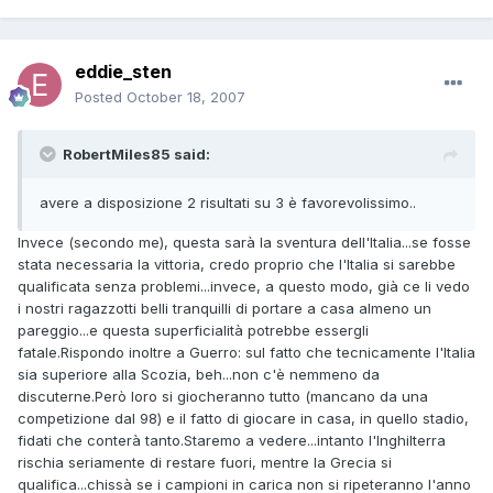
eddie_sten
Posted
October 18, 2007
RobertMiles85 said:
avere a disposizione 2 risultati su 3 è favorevolissimo..
Invece (secondo me), questa sarà la sventura dell'Italia...se fosse
stata necessaria la vittoria, credo proprio che l'Italia si sarebbe
qualificata senza problemi...invece, a questo modo, già ce li vedo
i nostri ragazzotti belli tranquilli di portare a casa almeno un
pareggio...e questa superficialità potrebbe essergli
fatale.Rispondo inoltre a Guerro: sul fatto che tecnicamente l'Italia
sia superiore alla Scozia, beh...non c'è nemmeno da
discuterne.Però loro si giocheranno tutto (mancano da una
competizione dal 98) e il fatto di giocare in casa, in quello stadio,
fidati che conterà tanto.Staremo a vedere...intanto l'Inghilterra
rischia seriamente di restare fuori, mentre la Grecia si
qualifica...chissà se i campioni in carica non si ripeteranno l'anno