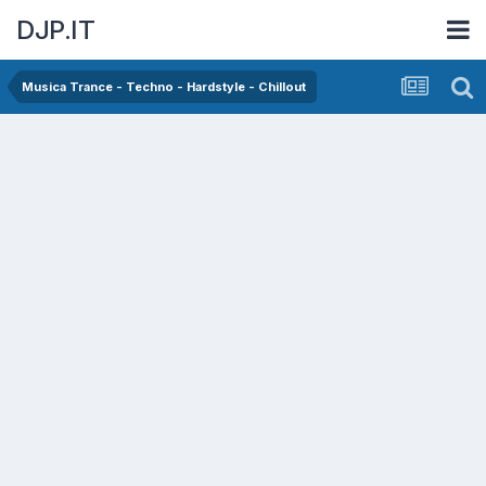
DJP.IT
Musica Trance - Techno - Hardstyle - Chillout