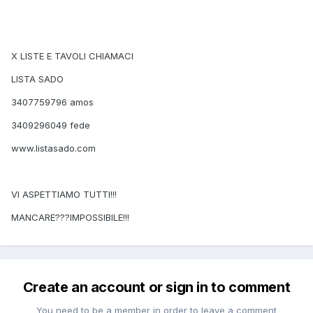
X LISTE E TAVOLI CHIAMACI
LISTA SADO
3407759796 amos
3409296049 fede
www.listasado.com
VI ASPETTIAMO TUTTI!!!
MANCARE???IMPOSSIBILE!!!
Create an account or sign in to comment
You need to be a member in order to leave a comment