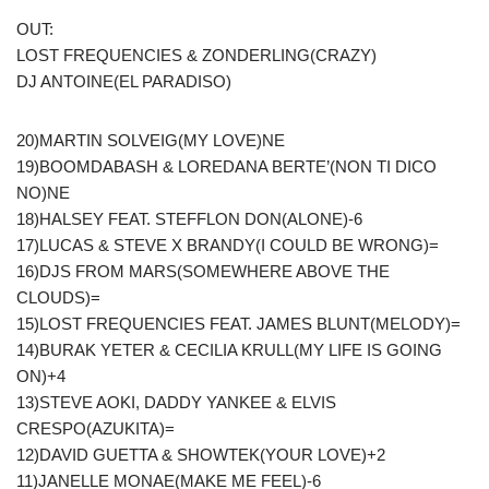
OUT:
LOST FREQUENCIES & ZONDERLING(CRAZY)
DJ ANTOINE(EL PARADISO)
20)MARTIN SOLVEIG(MY LOVE)NE
19)BOOMDABASH & LOREDANA BERTE’(NON TI DICO
NO)NE
18)HALSEY FEAT. STEFFLON DON(ALONE)-6
17)LUCAS & STEVE X BRANDY(I COULD BE WRONG)=
16)DJS FROM MARS(SOMEWHERE ABOVE THE
CLOUDS)=
15)LOST FREQUENCIES FEAT. JAMES BLUNT(MELODY)=
14)BURAK YETER & CECILIA KRULL(MY LIFE IS GOING
ON)+4
13)STEVE AOKI, DADDY YANKEE & ELVIS
CRESPO(AZUKITA)=
12)DAVID GUETTA & SHOWTEK(YOUR LOVE)+2
11)JANELLE MONAE(MAKE ME FEEL)-6