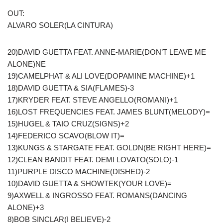
OUT:
ALVARO SOLER(LA CINTURA)
20)DAVID GUETTA FEAT. ANNE-MARIE(DON’T LEAVE ME
ALONE)NE
19)CAMELPHAT & ALI LOVE(DOPAMINE MACHINE)+1
18)DAVID GUETTA & SIA(FLAMES)-3
17)KRYDER FEAT. STEVE ANGELLO(ROMANI)+1
16)LOST FREQUENCIES FEAT. JAMES BLUNT(MELODY)=
15)HUGEL & TAIO CRUZ(SIGNS)+2
14)FEDERICO SCAVO(BLOW IT)=
13)KUNGS & STARGATE FEAT. GOLDN(BE RIGHT HERE)=
12)CLEAN BANDIT FEAT. DEMI LOVATO(SOLO)-1
11)PURPLE DISCO MACHINE(DISHED)-2
10)DAVID GUETTA & SHOWTEK(YOUR LOVE)=
9)AXWELL & INGROSSO FEAT. ROMANS(DANCING
ALONE)+3
8)BOB SINCLAR(I BELIEVE)-2