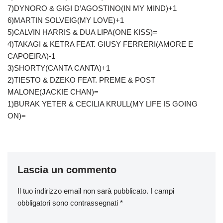
7)DYNORO & GIGI D’AGOSTINO(IN MY MIND)+1
6)MARTIN SOLVEIG(MY LOVE)+1
5)CALVIN HARRIS & DUA LIPA(ONE KISS)=
4)TAKAGI & KETRA FEAT. GIUSY FERRERI(AMORE E
CAPOEIRA)-1
3)SHORTY(CANTA CANTA)+1
2)TIESTO & DZEKO FEAT. PREME & POST
MALONE(JACKIE CHAN)=
1)BURAK YETER & CECILIA KRULL(MY LIFE IS GOING
ON)=
Lascia un commento
Il tuo indirizzo email non sarà pubblicato.
I campi
obbligatori sono contrassegnati
*