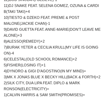
11)DJ SNAKE FEAT. SELENA GOMEZ, OZUNA & CARDI
B(TAKI TAKI)+4
10)TIESTO & DZEKO FEAT. PREME & POST
MALONE(JACKIE CHAN)-1
9)DAVID GUETTA FEAT. ANNE-MARIE(DON’T LEAVE ME
ALONE)+3
8)ALESSO(REMEDY)+2
7)BURAK YETER & CECILIA KRULL(MY LIFE IS GOING
ON)-4
6)CELESTAL(OLD SCHOOL ROMANCE)+2
5)FISHER(LOSING IT)+1
4)DYNORO & GIGI D’AGOSTINO(IN MY MIND)=
3)MK X JONAS BLUE X BECKY HILL(BACK & FORTH)+2
2)SILK CITY, DUA LIPA FEAT. DIPLO & MARK
RONSON(ELECTRICITY)=
1)CALVIN HARRIS & SAM SMITH(PROMISES)=