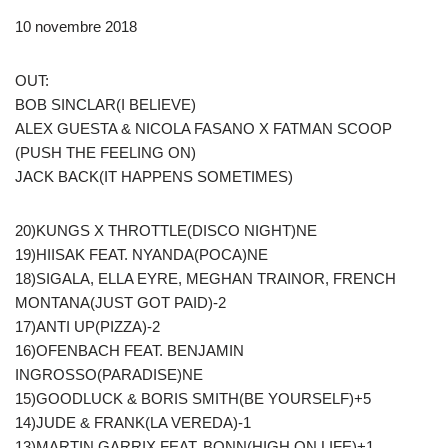
10 novembre 2018
OUT:
BOB SINCLAR(I BELIEVE)
ALEX GUESTA & NICOLA FASANO X FATMAN SCOOP
(PUSH THE FEELING ON)
JACK BACK(IT HAPPENS SOMETIMES)
20)KUNGS X THROTTLE(DISCO NIGHT)NE
19)HIISAK FEAT. NYANDA(POCA)NE
18)SIGALA, ELLA EYRE, MEGHAN TRAINOR, FRENCH
MONTANA(JUST GOT PAID)-2
17)ANTI UP(PIZZA)-2
16)OFENBACH FEAT. BENJAMIN
INGROSSO(PARADISE)NE
15)GOODLUCK & BORIS SMITH(BE YOURSELF)+5
14)JUDE & FRANK(LA VEREDA)-1
13)MARTIN GARRIX FEAT. BONN(HIGH ON LIFE)+1