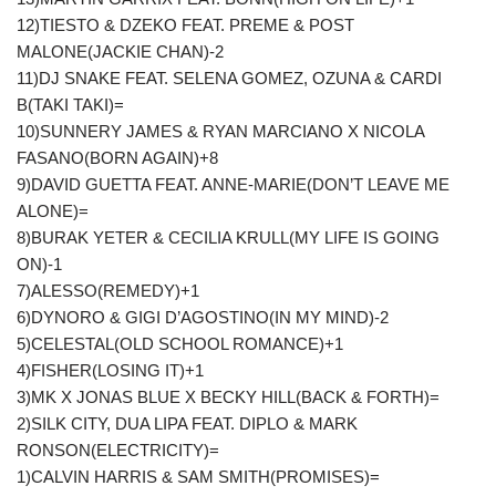
12)TIESTO & DZEKO FEAT. PREME & POST
MALONE(JACKIE CHAN)-2
11)DJ SNAKE FEAT. SELENA GOMEZ, OZUNA & CARDI
B(TAKI TAKI)=
10)SUNNERY JAMES & RYAN MARCIANO X NICOLA
FASANO(BORN AGAIN)+8
9)DAVID GUETTA FEAT. ANNE-MARIE(DON’T LEAVE ME
ALONE)=
8)BURAK YETER & CECILIA KRULL(MY LIFE IS GOING
ON)-1
7)ALESSO(REMEDY)+1
6)DYNORO & GIGI D’AGOSTINO(IN MY MIND)-2
5)CELESTAL(OLD SCHOOL ROMANCE)+1
4)FISHER(LOSING IT)+1
3)MK X JONAS BLUE X BECKY HILL(BACK & FORTH)=
2)SILK CITY, DUA LIPA FEAT. DIPLO & MARK
RONSON(ELECTRICITY)=
1)CALVIN HARRIS & SAM SMITH(PROMISES)=