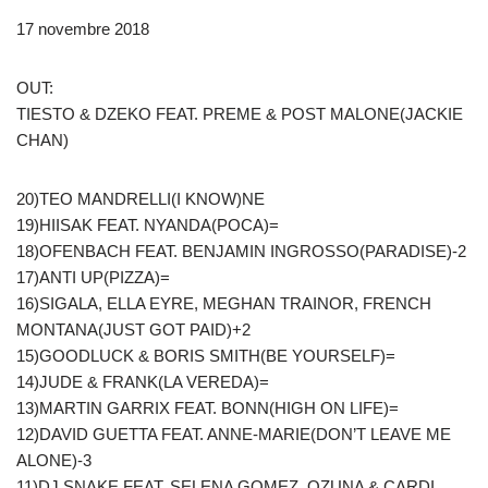
17 novembre 2018
OUT:
TIESTO & DZEKO FEAT. PREME & POST MALONE(JACKIE
CHAN)
20)TEO MANDRELLI(I KNOW)NE
19)HIISAK FEAT. NYANDA(POCA)=
18)OFENBACH FEAT. BENJAMIN INGROSSO(PARADISE)-2
17)ANTI UP(PIZZA)=
16)SIGALA, ELLA EYRE, MEGHAN TRAINOR, FRENCH
MONTANA(JUST GOT PAID)+2
15)GOODLUCK & BORIS SMITH(BE YOURSELF)=
14)JUDE & FRANK(LA VEREDA)=
13)MARTIN GARRIX FEAT. BONN(HIGH ON LIFE)=
12)DAVID GUETTA FEAT. ANNE-MARIE(DON’T LEAVE ME
ALONE)-3
11)DJ SNAKE FEAT. SELENA GOMEZ, OZUNA & CARDI