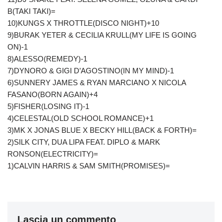
B(TAKI TAKI)=
10)KUNGS X THROTTLE(DISCO NIGHT)+10
9)BURAK YETER & CECILIA KRULL(MY LIFE IS GOING
ON)-1
8)ALESSO(REMEDY)-1
7)DYNORO & GIGI D’AGOSTINO(IN MY MIND)-1
6)SUNNERY JAMES & RYAN MARCIANO X NICOLA
FASANO(BORN AGAIN)+4
5)FISHER(LOSING IT)-1
4)CELESTAL(OLD SCHOOL ROMANCE)+1
3)MK X JONAS BLUE X BECKY HILL(BACK & FORTH)=
2)SILK CITY, DUA LIPA FEAT. DIPLO & MARK
RONSON(ELECTRICITY)=
1)CALVIN HARRIS & SAM SMITH(PROMISES)=
Lascia un commento