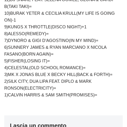
B(TAKI TAKI)=
10)BURAK YETER & CECILIA KRULL(MY LIFE IS GOING
ON)-1
9)KUNGS X THROTTLE(DISCO NIGHT)+1
8)ALESSO(REMEDY)=
7)DYNORO & GIGI D’AGOSTINO(IN MY MIND)=
6)SUNNERY JAMES & RYAN MARCIANO X NICOLA
FASANO(BORN AGAIN)=
5)FISHER(LOSING IT)=
4)CELESTAL(OLD SCHOOL ROMANCE)=
3)MK X JONAS BLUE X BECKY HILL(BACK & FORTH)=
2)SILK CITY, DUA LIPA FEAT. DIPLO & MARK
RONSON(ELECTRICITY)=
1)CALVIN HARRIS & SAM SMITH(PROMISES)=
Lascia un commento