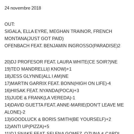
24 novembre 2018
OUT:
SIGALA, ELLA EYRE, MEGHAN TRAINOR, FRENCH
MONTANA(JUST GOT PAID)
OFENBACH FEAT. BENJAMIN INGROSSO(PARADISE)2
20)DJ PROFESOR FEAT. LAURA WHITE(CE SOIR?)NE
19)TEO MANDRELLI(I KNOW)+1
18)JESS GLYNNE(ALL I AM)NE
17)MARTIN GARRIX FEAT. BONN(HIGH ON LIFE)-4
16)HIISAK FEAT. NYANDA(POCA)+3
15)JUDE & FRANK(LA VEREDA)-1
14)DAVID GUETTA FEAT. ANNE-MARIE(DON’T LEAVE ME
ALONE)-2
13)GOODLUCK & BORIS SMITH(BE YOURSELF)+2
12)ANTI UP(PIZZA)+5
11)DJ SNAKE FEAT. SELENA GOMEZ, OZUNA & CARDI