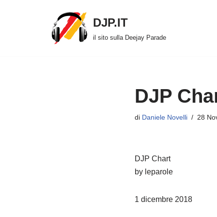
DJP.IT
Vai
il sito sulla Deejay Parade
al
contenuto
DJP Char
di
Daniele Novelli
28 No
DJP Chart
by leparole
1 dicembre 2018