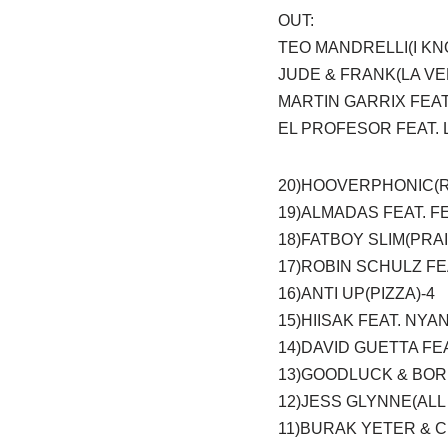
OUT:
TEO MANDRELLI(I KN
JUDE & FRANK(LA V
MARTIN GARRIX FEAT
EL PROFESOR FEAT. 
20)HOOVERPHONIC(
19)ALMADAS FEAT. F
18)FATBOY SLIM(PRA
17)ROBIN SCHULZ FE
16)ANTI UP(PIZZA)-4
15)HIISAK FEAT. NYA
14)DAVID GUETTA FE
13)GOODLUCK & BOR
12)JESS GLYNNE(ALL 
11)BURAK YETER & CE