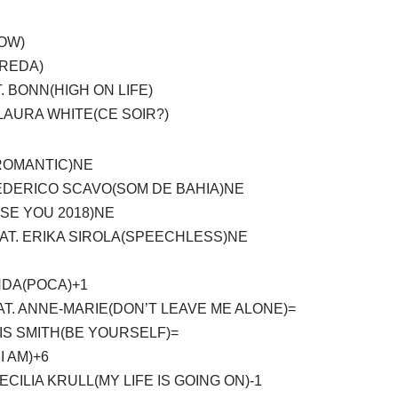
OW)
EREDA)
. BONN(HIGH ON LIFE)
LAURA WHITE(CE SOIR?)
ROMANTIC)NE
EDERICO SCAVO(SOM DE BAHIA)NE
ISE YOU 2018)NE
AT. ERIKA SIROLA(SPEECHLESS)NE
NDA(POCA)+1
AT. ANNE-MARIE(DON’T LEAVE ME ALONE)=
IS SMITH(BE YOURSELF)=
I AM)+6
CILIA KRULL(MY LIFE IS GOING ON)-1