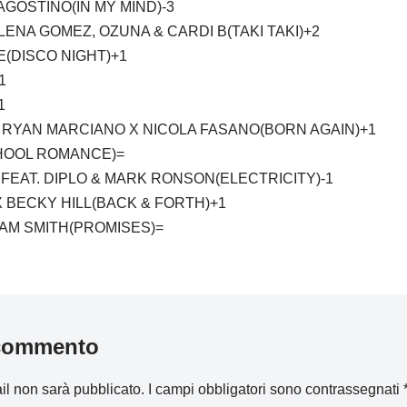
AGOSTINO(IN MY MIND)-3
LENA GOMEZ, OZUNA & CARDI B(TAKI TAKI)+2
(DISCO NIGHT)+1
1
1
 RYAN MARCIANO X NICOLA FASANO(BORN AGAIN)+1
HOOL ROMANCE)=
PA FEAT. DIPLO & MARK RONSON(ELECTRICITY)-1
X BECKY HILL(BACK & FORTH)+1
SAM SMITH(PROMISES)=
 commento
ail non sarà pubblicato.
I campi obbligatori sono contrassegnati