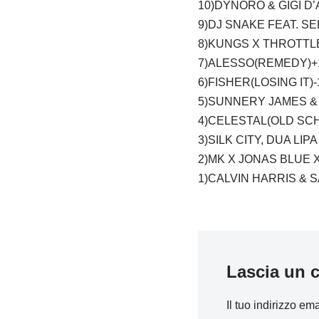
10)DYNORO & GIGI D’
9)DJ SNAKE FEAT. SE
8)KUNGS X THROTTLE
7)ALESSO(REMEDY)+
6)FISHER(LOSING IT)-
5)SUNNERY JAMES &
4)CELESTAL(OLD SC
3)SILK CITY, DUA LI
2)MK X JONAS BLUE 
1)CALVIN HARRIS & 
Lascia un
Il tuo indirizzo em