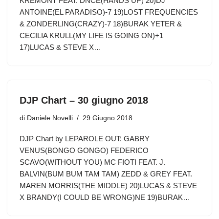
KREMONT FEAT. DNCE(HANDS UP) 20)DJ
ANTOINE(EL PARADISO)-7 19)LOST FREQUENCIES
& ZONDERLING(CRAZY)-7 18)BURAK YETER &
CECILIA KRULL(MY LIFE IS GOING ON)+1
17)LUCAS & STEVE X…
DJP Chart – 30 giugno 2018
di
Daniele Novelli
29 Giugno 2018
DJP Chart by LEPAROLE OUT: GABRY
VENUS(BONGO GONGO) FEDERICO
SCAVO(WITHOUT YOU) MC FIOTI FEAT. J.
BALVIN(BUM BUM TAM TAM) ZEDD & GREY FEAT.
MAREN MORRIS(THE MIDDLE) 20)LUCAS & STEVE
X BRANDY(I COULD BE WRONG)NE 19)BURAK…