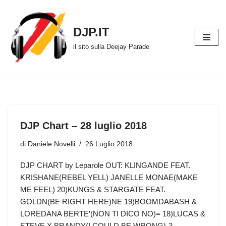
Vai
DJP.IT
al
il sito sulla Deejay Parade
contenuto
DJP Chart – 28 luglio 2018
di
Daniele Novelli
26 Luglio 2018
DJP CHART by Leparole OUT: KLINGANDE FEAT.
KRISHANE(REBEL YELL) JANELLE MONAE(MAKE
ME FEEL) 20)KUNGS & STARGATE FEAT.
GOLDN(BE RIGHT HERE)NE 19)BOOMDABASH &
LOREDANA BERTE’(NON TI DICO NO)= 18)LUCAS &
STEVE X BRANDY(I COULD BE WRONG)-3…