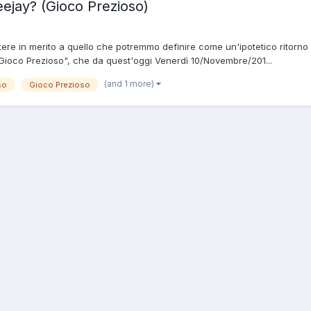
eejay? (Gioco Prezioso)
utere in merito a quello che potremmo definire come un'ipotetico ritorno
"Gioco Prezioso", che da quest'oggi Venerdì 10/Novembre/201...
(and 1 more)
so
Gioco Prezioso