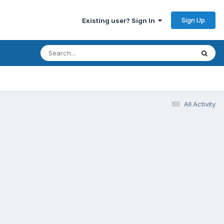
Sign Up
Existing user? Sign In
All Activity