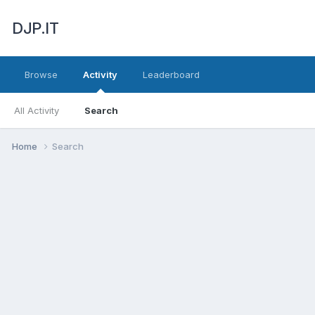
DJP.IT
Browse
Activity
Leaderboard
All Activity
Search
Home
Search