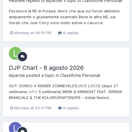
HeaveN
replied to
leparole
's topic in
Classifiche Personali
Pazzesca la RE di Prospa, disco che qua sul forum abbiamo
ampiamente e giustamente osannato Bene le altre NE, sia
Gordo che Joel Corry sono molto estive e carucce
Monday at 08:19 PM
6 replies
DJP Chart - 8 agosto 2026
leparole
posted a topic in
Classifiche Personali
OUT: GORDO X REINIER ZONNEVELD(LOCO LOCO) (dopo 27
settimane, n.1 x 5 settimane) MERK & KREMONT FEAT. SERENA
BRANCALE & THE KOLORS(PARTENOPE – Addal Remix)...
Monday at 03:31 PM
6 replies