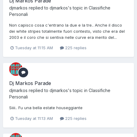
Dj Markos Parade
djmarkos
replied to
djmarkos
's topic in
Classifiche
Personali
Non capisco cosa c'entrano la due e la tre.. Anche il disco
dei white stripes totalmente fuori contesto, visto che era del
2003 e il coro che si sentiva nelle curve era merito del...
Tuesday at 11:15 AM
225 replies
Dj Markos Parade
djmarkos
replied to
djmarkos
's topic in
Classifiche
Personali
Siiii.. Fu una bella estate houseggiante
Tuesday at 11:13 AM
225 replies