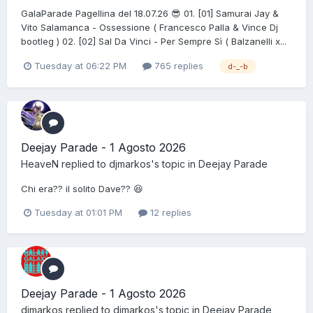
GalaParade Pagellina del 18.07.26 😎 01. [01] Samurai Jay &
Vito Salamanca - Ossessione ( Francesco Palla & Vince Dj
bootleg ) 02. [02] Sal Da Vinci - Per Sempre Sì ( Balzanelli x...
Tuesday at 06:22 PM
765 replies
d-_-b
Deejay Parade - 1 Agosto 2026
HeaveN
replied to
djmarkos
's topic in
Deejay Parade
Chi era?? il solito Dave?? 😆
Tuesday at 01:01 PM
12 replies
Deejay Parade - 1 Agosto 2026
djmarkos
replied to
djmarkos
's topic in
Deejay Parade