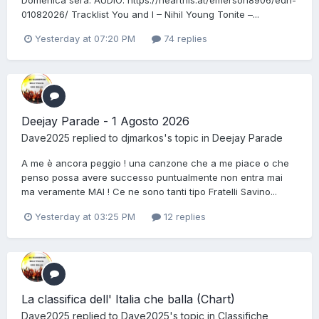
Domenica sera. AUDIO: https://hearthis.at/emerson8906/edn-
01082026/ Tracklist You and I – Nihil Young Tonite –...
Yesterday at 07:20 PM
74 replies
Deejay Parade - 1 Agosto 2026
Dave2025
replied to
djmarkos
's topic in
Deejay Parade
A me è ancora peggio ! una canzone che a me piace o che
penso possa avere successo puntualmente non entra mai
ma veramente MAI ! Ce ne sono tanti tipo Fratelli Savino...
Yesterday at 03:25 PM
12 replies
La classifica dell' Italia che balla (Chart)
Dave2025
replied to
Dave2025
's topic in
Classifiche