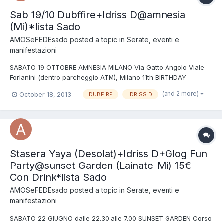
Sab 19/10 Dubffire+Idriss D@amnesia
(Mi)*lista Sado
AMOSeFEDEsado
posted a topic in
Serate, eventi e
manifestazioni
SABATO 19 OTTOBRE AMNESIA MILANO Via Gatto Angolo Viale
Forlanini (dentro parcheggio ATM), Milano 11th BIRTHDAY
AMNESIA MILANO Main Room: DUBFIRE (SCI+TEC) IDRISS D
(and 2 more)
October 18, 2013
DUBFIRE
IDRISS D
(Memento / Amnesia Milano) DEMA (SCI+TEC) 2nd Room, A.Lab
INGRESSO 18 euro IN *LISTA SADO* dalle 23.00 alle 23.30 poi
dive...
Stasera Yaya (Desolat)+Idriss D+Glog Fun
Party@sunset Garden (Lainate-Mi) 15€
Con Drink*lista Sado
AMOSeFEDEsado
posted a topic in
Serate, eventi e
manifestazioni
SABATO 22 GIUGNO dalle 22.30 alle 7.00 SUNSET GARDEN Corso