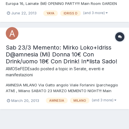
Europa 16, Lainate (MI) OPENING PARTY!!! Main Room GARDEN
STAGE SPECIAL GUEST DJS: YAYA (Desolat / Cadenza - IT)
(and 3 more)
June 22, 2013
YAYA
IDRISS D
IDRISS D (Memento /Db Artists) LUCA DOOBIE (Amnesia Milano)
STEFANO cosa (Sunset Garden) COVER STAGE: GLOG FUN
PARTY!!! FRA...
Sab 23/3 Memento: Mirko Loko+Idriss
D@amnesia (Mi) Donna 10€ Con
Drink/uomo 18€ Con Drink! In*lista Sado!
AMOSeFEDEsado
posted a topic in
Serate, eventi e
manifestazioni
AMNESIA MILANO Via Gatto angolo Viale Forlanini (parcheggio
ATM) , Milano SABATO 23 MARZO MEMENTO NIGHT!!! Main
Room: SPECIAL GUEST DJS: MIRKO LOKO b2b IDRISS D ***ALL
(and 3 more)
March 20, 2013
AMNESIA
MILANO
NIGHT LONG!!!*** 2nd Room A:Lab INGRESSO DONNA IN *LISTA
SADO* 10 euro (CON DRINK INCLUSO) entro le 00.00!!! INGRESSO
UOMO...