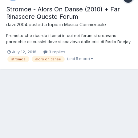
Stromoe - Alors On Danse (2010) + Far
Rinascere Questo Forum
dave2004
posted a topic in
Musica Commerciale
Premetto che ricordo i tempi in cui nei forum si creavano
parecchie discussini dove si spaziava dalla crisi di Radio Deejay
, fino all'analisi delle canzoni house dell'epoca. Grazie alle
July 12, 2016
3 replies
vostre conoscenze mi sono fatto una diciamo cultura sia in fatto
(and 5 more)
stromoe
alors on danse
di dance sia per quanto riguarda la storia di...