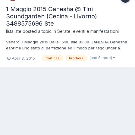
1 Maggio 2015 Ganesha @ Tinì
Soundgarden (Cecina - Livorno)
3488575696 Ste
lista_ste
posted a topic in
Serate, eventi e manifestazioni
Venerdì 1 Maggio 2015 Dalle 15:00 alle 03:00 GANESHA Ganesha
esprime uno stato di perfezione ed il modo per raggiungerla.
Permette di distinguere il reale dall’illusione. E’ il distruttore degli
(and 8 more)
April 3, 2015
martinez
brothers
ostacoli materiali e spirituali. Siete pronti ad abbandonarvi per
affrontare un percorso lungo 12 ore d...