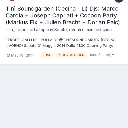
Tinì Soundgarden (Cecina - Li) Djs: Marco
Carola + Joseph Capriati + Cocoon Party
(Markus Fix + Julien Bracht + Dorian Paic)
lista_ste
posted a topic in
Serate, eventi e manifestazioni
“TROPPI GALLI NEL POLLAIO” @TINI’ SOUNDGARDEN (CECINA –
LIVORNO) Sabato 31 Maggio 2014 Dalle 21:00 Opening Party:
MARCO CAROLA (Music On) SILVIE LOTO Sabato 7 giugno 2014
(and 8 more)
May 19, 2014
TINì
SOUNDGARDEN
Dalle 22:30 JOSEPH CAPRIATI ROMANO ALFIERI Domenica 15
giugno 2014 Dalle 18:00 alle 03:00 COCOON P...