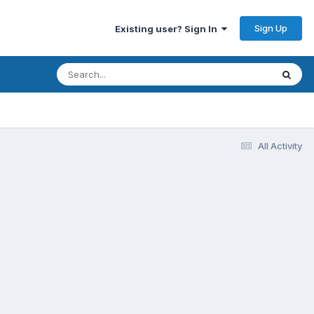
Sign Up
Existing user? Sign In
All Activity