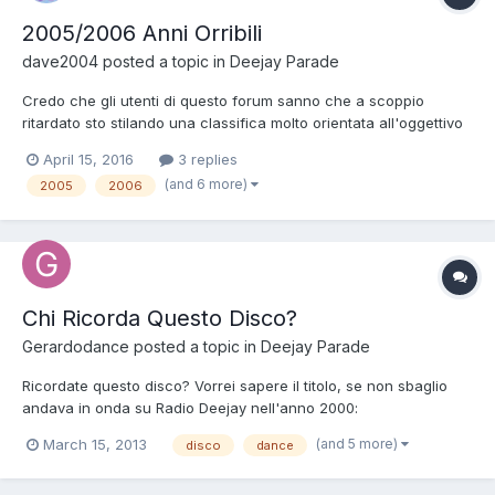
2005/2006 Anni Orribili
dave2004
posted a topic in
Deejay Parade
Credo che gli utenti di questo forum sanno che a scoppio
ritardato sto stilando una classifica molto orientata all'oggettivo
anche se qua e là vi sono piccoli spruzzi di gusti personali ,
April 15, 2016
3 replies
tuttavia non intaccano l'obiettività della classifica. Sono arrivato
(and 6 more)
2005
2006
al 18 marzo 2006 e con canzoni così insipid...
Chi Ricorda Questo Disco?
Gerardodance
posted a topic in
Deejay Parade
Ricordate questo disco? Vorrei sapere il titolo, se non sbaglio
andava in onda su Radio Deejay nell'anno 2000:
http://www.youtube.com/watch?v=mSKjWam6bQc Grazie.
(and 5 more)
March 15, 2013
disco
dance