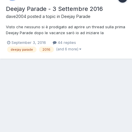
Deejay Parade - 3 Settembre 2016
dave2004
posted a topic in
Deejay Parade
Visto che nessuno si è prodigato ad aprire un thread sulla prima
Deejay Parade dopo le vacanze sarò io ad iniziare la
discussione. E' strano questo disinteresse generale. Premetto
September 3, 2016
44 replies
che non ho avuto il tempo di ascoltarla, che sulla pagina
(and 6 more)
deejay parade
2016
Facebook non è stato ancora rilasciato l'audio della class...