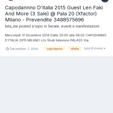
Capodannno D'italia 2015 Guest Len Faki
And More (3 Sale) @ Pala 20 (Xfactor)
Milano - Prevendite 3488575696
lista_ste
posted a topic in
Serate, eventi e manifestazioni
Mercoledì 31 Dicembre 2014 Dalle 20:00 alle 06:00 CAPODANNO
D'ITALIA 2015 MILANO c/o Studi televisivi PALA20 Via
Crescenzago 84 Milano ________________________________________
(and 8 more)
December 7, 2014
capodanno
ditalia
INFO LINE: 348 8575696 (anche whatsapp) lista_ste@yahoo.it
________________________________________ > Dance floor one: TE...