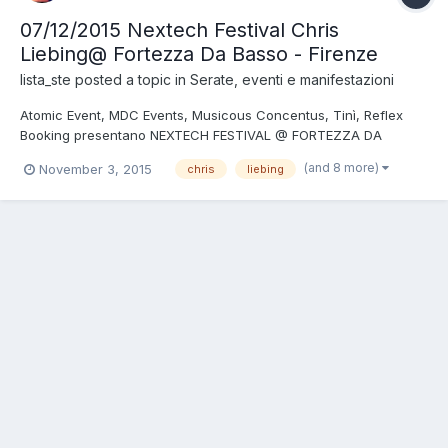
07/12/2015 Nextech Festival Chris
Liebing@ Fortezza Da Basso - Firenze
lista_ste
posted a topic in
Serate, eventi e manifestazioni
Atomic Event, MDC Events, Musicous Concentus, Tinì, Reflex
Booking presentano NEXTECH FESTIVAL @ FORTEZZA DA
BASSO - FIRENZE Via Filippo Strozzi 1 Djs: CHRIS LIEBING GREGOR
(and 8 more)
November 3, 2015
chris
liebing
TRESHER GABRY FASANO PREZZI: Regular ticket : 35 € Vip ticket:
55 € (accesso area vip + drink) COME RAGGIUNGERCI: Treno:...