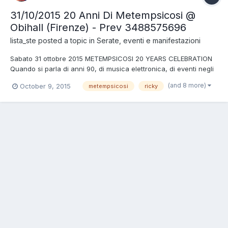
31/10/2015 20 Anni Di Metempsicosi @
Obihall (Firenze) - Prev 3488575696
lista_ste
posted a topic in
Serate, eventi e manifestazioni
Sabato 31 ottobre 2015 METEMPSICOSI 20 YEARS CELEBRATION
Quando si parla di anni 90, di musica elettronica, di eventi negli
ultimi 20 anni non possiamo far a meno di pensare al gruppo più
(and 8 more)
October 9, 2015
metempsicosi
ricky
longevo della musica dancefloor della storia italiana…
Metempsicosi. Quest’anno, in occasione del ventennale, Met...