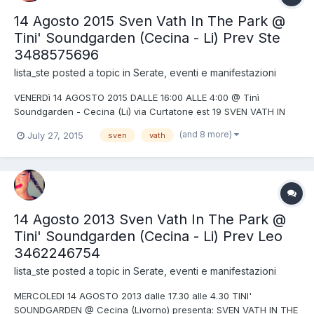
14 Agosto 2015 Sven Vath In The Park @
Tini' Soundgarden (Cecina - Li) Prev Ste
3488575696
lista_ste
posted a topic in
Serate, eventi e manifestazioni
VENERDì 14 AGOSTO 2015 DALLE 16:00 ALLE 4:00 @ Tinì
Soundgarden - Cecina (Li) via Curtatone est 19 SVEN VATH IN
THE PARK SVEN VATH (EXTENDED SET) MAURIZIO SCHMITZ +
(and 8 more)
July 27, 2015
sven
vath
FRIENDS ROOM PER INFO/PREVENDITE/TAVOLI 3488575696 STE
(anche whatsapp) lista_ste@yahoo.it prevendite 35 euro
spedibili in pdf...
14 Agosto 2013 Sven Vath In The Park @
Tini' Soundgarden (Cecina - Li) Prev Leo
3462246754
lista_ste
posted a topic in
Serate, eventi e manifestazioni
MERCOLEDI 14 AGOSTO 2013 dalle 17.30 alle 4.30 TINI'
SOUNDGARDEN @ Cecina (Livorno) presenta: SVEN VATH IN THE