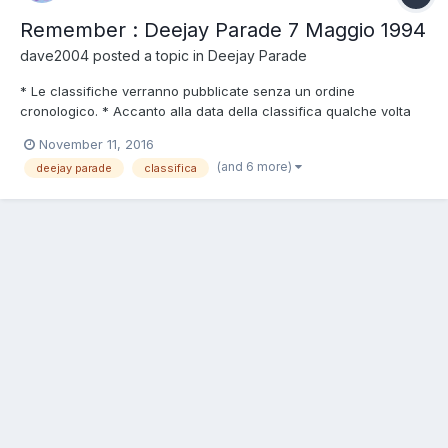
Remember : Deejay Parade 7 Maggio 1994
dave2004
posted a topic in
Deejay Parade
* Le classifiche verranno pubblicate senza un ordine
cronologico. * Accanto alla data della classifica qualche volta
comparirà un (+A.d.C.) per indicare che sono in possesso della
November 11, 2016
classifica in formato cassetta e (Youtube/Vimeo) per indicare
(and 6 more)
deejay parade
classifica
che l'audio è disponibile su Internet. * I colori acca...