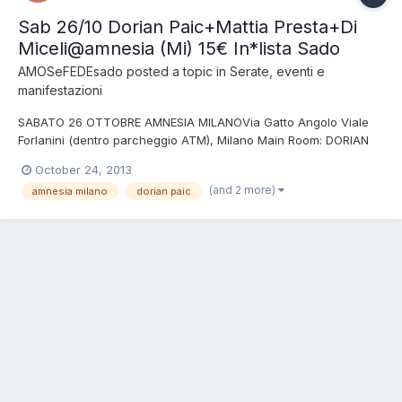
Sab 26/10 Dorian Paic+Mattia Presta+Di
Miceli@amnesia (Mi) 15€ In*lista Sado
AMOSeFEDEsado
posted a topic in
Serate, eventi e
manifestazioni
SABATO 26 OTTOBRE AMNESIA MILANOVia Gatto Angolo Viale
Forlanini (dentro parcheggio ATM), Milano Main Room: DORIAN
PAIC (Cocoon.net) MATTIA PRESTA (IUM, Too Long) STEFANO DI
October 24, 2013
MICELI (Amnesia Milano, Wats) 2nd Room, A.Lab INGRESSO 15
(and 2 more)
amnesia milano
dorian paic
euro IN *LISTA SADO* 23.00 all 1.15 SENZA LISTA 20 euro
TAVOLI...