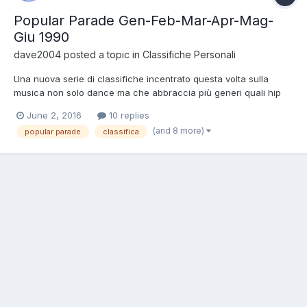
Popular Parade Gen-Feb-Mar-Apr-Mag-
Giu 1990
dave2004
posted a topic in
Classifiche Personali
Una nuova serie di classifiche incentrato questa volta sulla
musica non solo dance ma che abbraccia più generi quali hip
hop, rock, pop italiani e ovviamente dance anche se
June 2, 2016
10 replies
quest'ultima rispetto alla DaveParade passerà più o meno in
(and 8 more)
popular parade
classifica
secondo piano. Anche in questa si cercherà di stilare una chart
il...