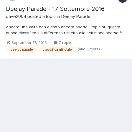
Deejay Parade - 17 Settembre 2016
dave2004
posted a topic in
Deejay Parade
Ancora una volta non è stato ancora aperto il topic su questa
nuova classifica. La differenza rispetto alla settimana scorsa è
che non so niente perché aspetto l'audio visto che non è stato
September 17, 2016
7 replies
ancora pubblicato. Da un commento spulciato su Facebook
(and 6 more)
deejay parade
classifica ufficiale
sembra che Jude & Franks sono entrati in classifica no...