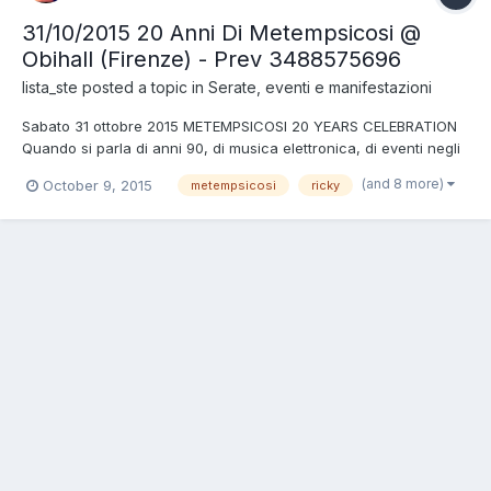
31/10/2015 20 Anni Di Metempsicosi @
Obihall (Firenze) - Prev 3488575696
lista_ste
posted a topic in
Serate, eventi e manifestazioni
Sabato 31 ottobre 2015 METEMPSICOSI 20 YEARS CELEBRATION
Quando si parla di anni 90, di musica elettronica, di eventi negli
ultimi 20 anni non possiamo far a meno di pensare al gruppo più
(and 8 more)
October 9, 2015
metempsicosi
ricky
longevo della musica dancefloor della storia italiana…
Metempsicosi. Quest’anno, in occasione del ventennale, Met...