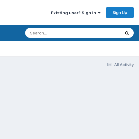
Sign Up
Existing user? Sign In
All Activity