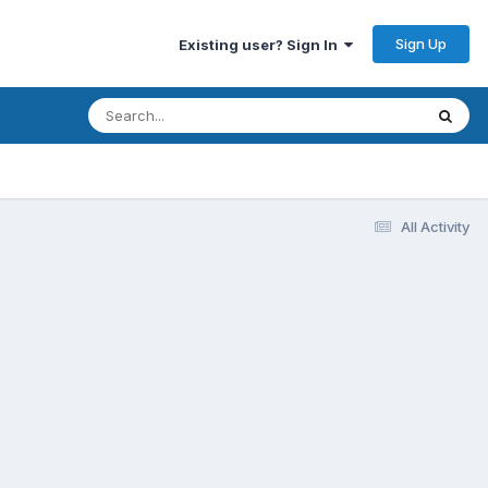
Sign Up
Existing user? Sign In
All Activity