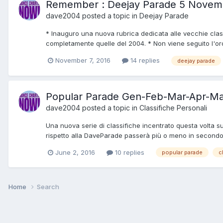
Remember : Deejay Parade 5 Novem
dave2004
posted a topic in
Deejay Parade
* Inauguro una nuova rubrica dedicata alle vecchie class
completamente quelle del 2004. * Non viene seguito l'ord
November 7, 2016
14 replies
deejay parade
Popular Parade Gen-Feb-Mar-Apr-Ma
dave2004
posted a topic in
Classifiche Personali
Una nuova serie di classifiche incentrato questa volta 
rispetto alla DaveParade passerà più o meno in secondo pi
June 2, 2016
10 replies
popular parade
c
Home
Search