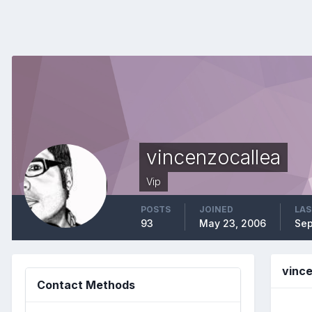
vincenzocallea
Vip
POSTS
JOINED
LAS
93
May 23, 2006
Sep
vinc
Contact Methods