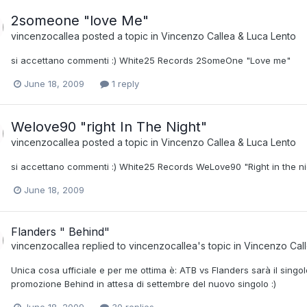
2someone "love Me"
vincenzocallea
posted a topic in
Vincenzo Callea & Luca Lento
si accettano commenti :) White25 Records 2SomeOne "Love me"
June 18, 2009
1 reply
Welove90 "right In The Night"
vincenzocallea
posted a topic in
Vincenzo Callea & Luca Lento
si accettano commenti :) White25 Records WeLove90 "Right in the ni
June 18, 2009
Flanders " Behind"
vincenzocallea
replied to
vincenzocallea
's topic in
Vincenzo Call
Unica cosa ufficiale e per me ottima è: ATB vs Flanders sarà il singolo
promozione Behind in attesa di settembre del nuovo singolo :)
June 18, 2009
30 replies