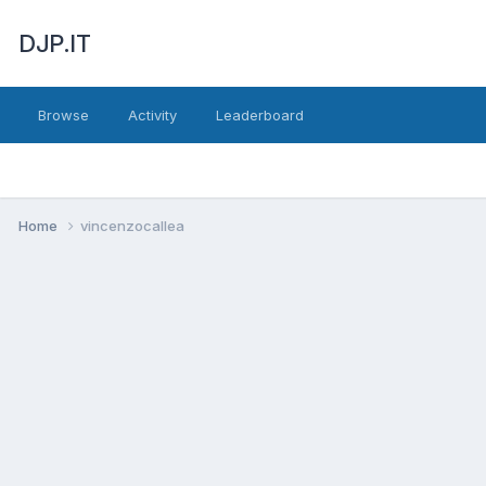
DJP.IT
Browse
Activity
Leaderboard
Home
vincenzocallea