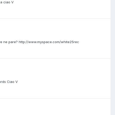
ea ciao V
e ve ne pare? http://www.myspace.com/white25rec
ords Ciao V