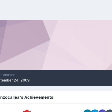
T VISITED
tember 24, 2009
enzocallea's Achievements