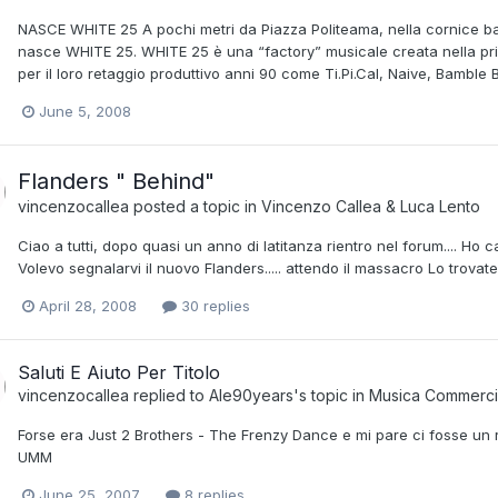
NASCE WHITE 25 A pochi metri da Piazza Politeama, nella cornice bar
nasce WHITE 25. WHITE 25 è una “factory” musicale creata nella pri
per il loro retaggio produttivo anni 90 come Ti.Pi.Cal, Naive, Bamble B,
June 5, 2008
Flanders " Behind"
vincenzocallea
posted a topic in
Vincenzo Callea & Luca Lento
Ciao a tutti, dopo quasi un anno di latitanza rientro nel forum.... Ho c
Volevo segnalarvi il nuovo Flanders..... attendo il massacro Lo trov
April 28, 2008
30 replies
Saluti E Aiuto Per Titolo
vincenzocallea
replied to
Ale90years
's topic in
Musica Commerci
Forse era Just 2 Brothers - The Frenzy Dance e mi pare ci fosse un rm
UMM
June 25, 2007
8 replies