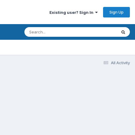
Sign Up
Existing user? Sign In
All Activity