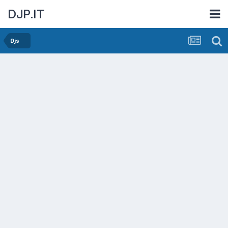
DJP.IT
Djs