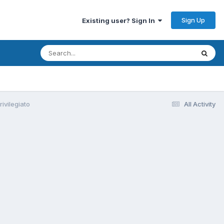
Sign Up
Existing user? Sign In
ivilegiato
All Activity