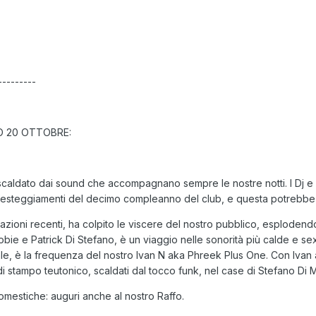
---------
O 20 OTTOBRE:
 scaldato dai sound che accompagnano sempre le nostre notti. I Dj 
festeggiamenti del decimo compleanno del club, e questa potrebbe es
razioni recenti, ha colpito le viscere del nostro pubblico, esplode
ie e Patrick Di Stefano, è un viaggio nelle sonorità più calde e s
ale, è la frequenza del nostro Ivan N aka Phreek Plus One. Con Ivan ai
stampo teutonico, scaldati dal tocco funk, nel case di Stefano Di Mic
omestiche: auguri anche al nostro Raffo.