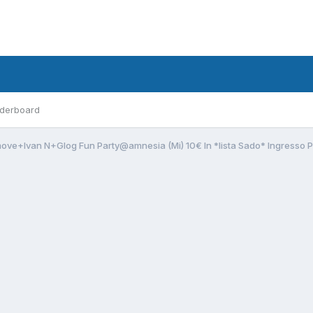
derboard
ve+Ivan N+Glog Fun Party@amnesia (Mi) 10€ In *lista Sado* Ingresso Pr