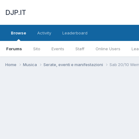
DJP.IT
Browse
Activity
Leaderboard
Forums
Sito
Events
Staff
Online Users
Lea
Home
Musica
Serate, eventi e manifestazioni
Sab 20/10 Wemo