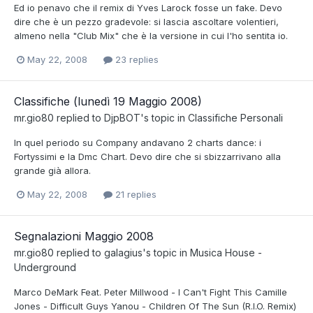
Ed io penavo che il remix di Yves Larock fosse un fake. Devo
dire che è un pezzo gradevole: si lascia ascoltare volentieri,
almeno nella "Club Mix" che è la versione in cui l'ho sentita io.
May 22, 2008
23 replies
Classifiche (lunedì 19 Maggio 2008)
mr.gio80
replied to
DjpBOT
's topic in
Classifiche Personali
In quel periodo su Company andavano 2 charts dance: i
Fortyssimi e la Dmc Chart. Devo dire che si sbizzarrivano alla
grande già allora.
May 22, 2008
21 replies
Segnalazioni Maggio 2008
mr.gio80
replied to
galagius
's topic in
Musica House -
Underground
Marco DeMark Feat. Peter Millwood - I Can't Fight This Camille
Jones - Difficult Guys Yanou - Children Of The Sun (R.I.O. Remix)