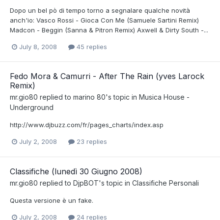
Dopo un bel pò di tempo torno a segnalare qualche novità
anch'io: Vasco Rossi - Gioca Con Me (Samuele Sartini Remix)
Madcon - Beggin (Sanna & Pitron Remix) Axwell & Dirty South -...
July 8, 2008
45 replies
Fedo Mora & Camurri - After The Rain (yves Larock
Remix)
mr.gio80
replied to
marino 80
's topic in
Musica House -
Underground
http://www.djbuzz.com/fr/pages_charts/index.asp
July 2, 2008
23 replies
Classifiche (lunedì 30 Giugno 2008)
mr.gio80
replied to
DjpBOT
's topic in
Classifiche Personali
Questa versione è un fake.
July 2, 2008
24 replies