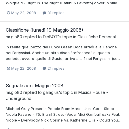
Whigfield - Right In The Night (Battini & Favretto) cover in stile...
May 22, 2008
31 replies
Classifiche (lunedì 19 Maggio 2008)
mr.gio80
replied to
DjpBOT
's topic in
Classifiche Personali
In realtà quel pezzo dei Funky Green Dogs arrivò alla 1 anche
nei Fortyssimi. Anche un altro disco "refreshed" di questo
periodo, ovvero quello di Gusto, arrivò alla 1 nei Fortyssimi (se...
May 22, 2008
21 replies
Segnalazioni Maggio 2008
mr.gio80
replied to
galagius
's topic in
Musica House -
Underground
Michael Gray Presents People From Mars - Just Can't Sleep
Nicola Fasano - 75, Brazil Street (Vocal Mix) Gambafreakz Feat.
Nicole - Everybody Nick Corline Vs. Katherine Ellis - Could You...