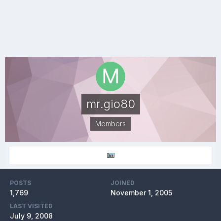
mr.gio80
Members
POSTS
JOINED
1,769
November 1, 2005
LAST VISITED
July 9, 2008