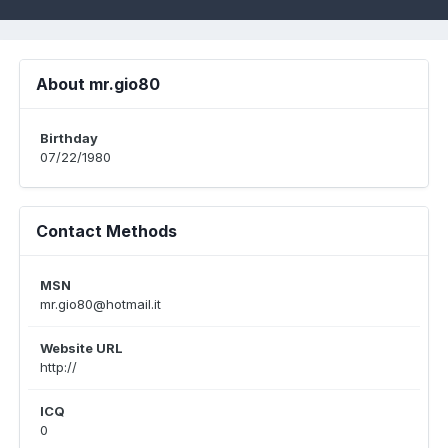
About mr.gio80
Birthday
07/22/1980
Contact Methods
MSN
mr.gio80@hotmail.it
Website URL
http://
ICQ
0