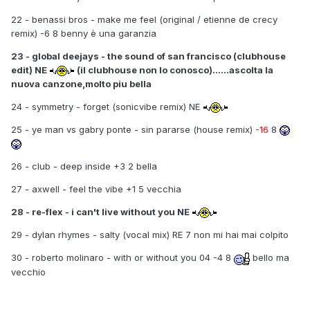
22 - benassi bros - make me feel (original / etienne de crecy
remix) -6 8 benny è una garanzia
23 - global deejays - the sound of san francisco (clubhouse
edit) NE
(il clubhouse non lo conosco)......ascolta la
nuova canzone,molto piu bella
24 - symmetry - forget (sonicvibe remix) NE
25 - ye man vs gabry ponte - sin pararse (house remix)
-16
8
26 - club - deep inside +3 2 bella
27 - axwell - feel the vibe +1 5 vecchia
28 - re-flex - i can't live without you NE
29 - dylan rhymes - salty (vocal mix) RE 7 non mi hai mai colpito
30 - roberto molinaro - with or without you 04 -4 8
bello ma
vecchio