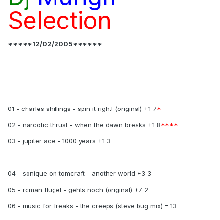
Selection
*****12/02/2005******
01 - charles shillings - spin it right! (original) +1 7
*
02 - narcotic thrust - when the dawn breaks +1 8
****
03 - jupiter ace - 1000 years +1 3
04 - sonique on tomcraft - another world +3 3
05 - roman flugel - gehts noch (original) +7 2
06 - music for freaks - the creeps (steve bug mix) = 13