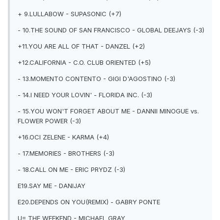
+ 9.LULLABOW - SUPASONIC (+7)
- 10.THE SOUND OF SAN FRANCISCO - GLOBAL DEEJAYS (-3)
+11.YOU ARE ALL OF THAT - DANZEL (+2)
+12.CALIFORNIA - C.O. CLUB ORIENTED (+5)
- 13.MOMENTO CONTENTO - GIGI D'AGOSTINO (-3)
- 14.I NEED YOUR LOVIN' - FLORIDA INC. (-3)
- 15.YOU WON'T FORGET ABOUT ME - DANNII MINOGUE vs.
FLOWER POWER (-3)
+16.OCI ZELENE - KARMA (+4)
- 17.MEMORIES - BROTHERS (-3)
- 18.CALL ON ME - ERIC PRYDZ (-3)
E19.SAY ME - DANIJAY
E20.DEPENDS ON YOU(REMIX) - GABRY PONTE
U= THE WEEKEND - MICHAEL GRAY