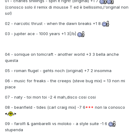
01 - charles shillings - spin it right! (original) +1 7
(conosco solo il remix di mousse T ed è bellissimo,l'original non
so!)
02 - narcotic thrust - when the dawn breaks +1 8
03 - jupiter ace - 1000 years +1 3[/b]
04 - sonique on tomcraft - another world +3 3 bella anche
questa
05 - roman flugel - gehts noch (original) +7 2 insomma
06 - music for freaks - the creeps (steve bug mix) = 13 non mi
piace
07 - naty - toi mon toi -2 4 mah,disco cosi cosi
08 - beanfield - tides (carl craig mix) -7 6
***
non la conosco
09 - farolfi & gambarelli vs moloko - a style suite -1 6
stupenda