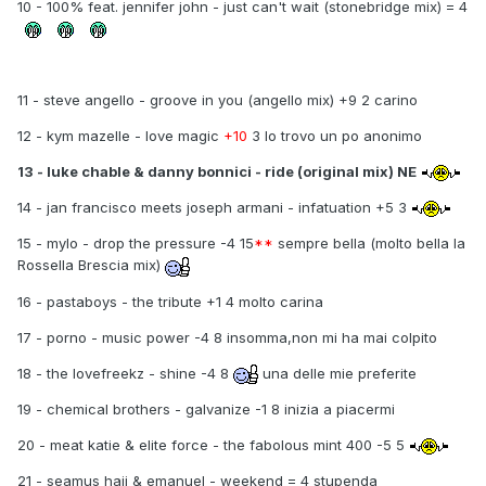
10 - 100% feat. jennifer john - just can't wait (stonebridge mix) = 4
11 - steve angello - groove in you (angello mix) +9 2 carino
12 - kym mazelle - love magic
+10
3 lo trovo un po anonimo
13 - luke chable & danny bonnici - ride (original mix) NE
14 - jan francisco meets joseph armani - infatuation +5 3
15 - mylo - drop the pressure -4 15
**
sempre bella (molto bella la
Rossella Brescia mix)
16 - pastaboys - the tribute +1 4 molto carina
17 - porno - music power -4 8 insomma,non mi ha mai colpito
18 - the lovefreekz - shine -4 8
una delle mie preferite
19 - chemical brothers - galvanize -1 8 inizia a piacermi
20 - meat katie & elite force - the fabolous mint 400 -5 5
21 - seamus haji & emanuel - weekend = 4 stupenda