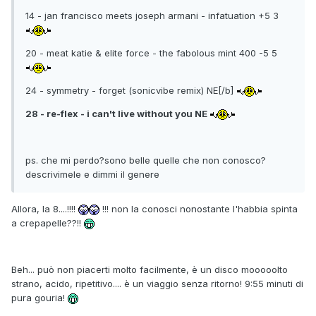
14 - jan francisco meets joseph armani - infatuation +5 3
20 - meat katie & elite force - the fabolous mint 400 -5 5
24 - symmetry - forget (sonicvibe remix) NE[/b]
28 - re-flex - i can't live without you NE
ps. che mi perdo?sono belle quelle che non conosco?
descrivimele e dimmi il genere
Allora, la 8....!!!!
!!! non la conosci nonostante l'habbia spinta
a crepapelle??!!
Beh... può non piacerti molto facilmente, è un disco mooooolto
strano, acido, ripetitivo.... è un viaggio senza ritorno! 9:55 minuti di
pura gouria!