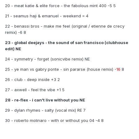
20 - meat katie & elite force - the fabolous mint 400 -5 5
21 - seamus haji & emanuel - weekend = 4
22 - benassi bros - make me feel (original / etienne de crecy
remix) -6 8
23 - global deejays - the sound of san francisco (clubhouse
edit) NE
24 - symmetry - forget (sonicvibe remix) NE
25 - ye man vs gabry ponte - sin pararse (house remix)
-16
8
26 - club - deep inside +3 2
27 - axwell - feel the vibe +1 5
28 - re-flex - i can't live without you NE
29 - dylan rhymes - salty (vocal mix) RE 7
30 - roberto molinaro - with or without you 04 -4 8