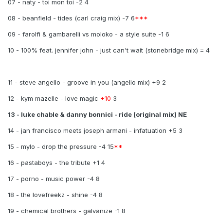
07 - naty - toi mon toi -2 4
08 - beanfield - tides (carl craig mix) -7 6
***
09 - farolfi & gambarelli vs moloko - a style suite -1 6
10 - 100% feat. jennifer john - just can't wait (stonebridge mix) = 4
11 - steve angello - groove in you (angello mix) +9 2
12 - kym mazelle - love magic
+10
3
13 - luke chable & danny bonnici - ride (original mix) NE
14 - jan francisco meets joseph armani - infatuation +5 3
15 - mylo - drop the pressure -4 15
**
16 - pastaboys - the tribute +1 4
17 - porno - music power -4 8
18 - the lovefreekz - shine -4 8
19 - chemical brothers - galvanize -1 8