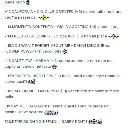
piace poco
+12.CALIFORNIA - C.O. CLUB ORIENTED (+5) dicono tutti che è una
cag*ta pazzesca..
- 13.MOMENTO CONTENTO - GIGI D'AGOSTINO (-3) vecchiotta..
- 14.I NEED YOUR LOVIN' - FLORIDA INC. (-3) non mi piace
- 15.YOU WON'T FORGET ABOUT ME - DANNII MINOGUE vs.
FLOWER POWER (-3) vecchiotta
+16.OCI ZELENE - KARMA (+4) carina..anche se non c'ho mai
capito un cavolo nel testo
- 17.MEMORIES - BROTHERS (-3) bello l'hard dance style remix (si
scrive così?)
- 18.CALL ON ME - ERIC PRYDZ (-3) vecchiotta ma sempre molto
bella
E19.SAY ME - DANIJAY bellissima..questa song mi piace un
casino...deve salireee
E20.DEPENDS ON YOU(REMIX) - GABRY PONTE