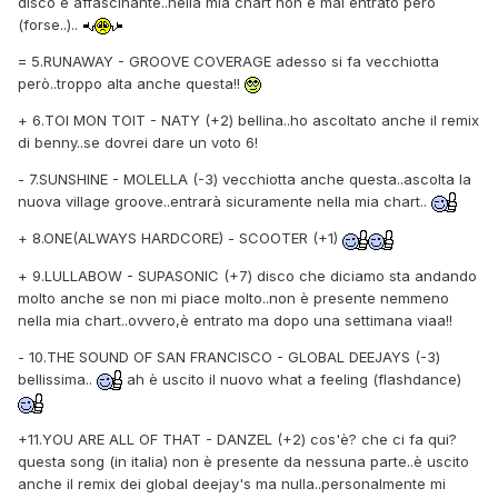
disco è affascinante..nella mia chart non è mai entrato però
(forse..)..
= 5.RUNAWAY - GROOVE COVERAGE adesso si fa vecchiotta
però..troppo alta anche questa!!
+ 6.TOI MON TOIT - NATY (+2) bellina..ho ascoltato anche il remix
di benny..se dovrei dare un voto 6!
- 7.SUNSHINE - MOLELLA (-3) vecchiotta anche questa..ascolta la
nuova village groove..entrarà sicuramente nella mia chart..
+ 8.ONE(ALWAYS HARDCORE) - SCOOTER (+1)
+ 9.LULLABOW - SUPASONIC (+7) disco che diciamo sta andando
molto anche se non mi piace molto..non è presente nemmeno
nella mia chart..ovvero,è entrato ma dopo una settimana viaa!!
- 10.THE SOUND OF SAN FRANCISCO - GLOBAL DEEJAYS (-3)
bellissima..
ah è uscito il nuovo what a feeling (flashdance)
+11.YOU ARE ALL OF THAT - DANZEL (+2) cos'è? che ci fa qui?
questa song (in italia) non è presente da nessuna parte..è uscito
anche il remix dei global deejay's ma nulla..personalmente mi