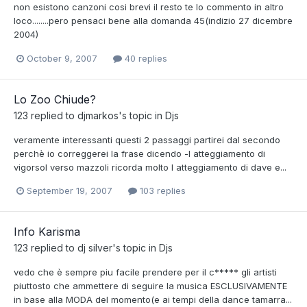
non esistono canzoni cosi brevi il resto te lo commento in altro
loco........pero pensaci bene alla domanda 45(indizio 27 dicembre
2004)
October 9, 2007
40 replies
Lo Zoo Chiude?
123
replied to
djmarkos
's topic in
Djs
veramente interessanti questi 2 passaggi partirei dal secondo
perchè io correggerei la frase dicendo -l atteggiamento di
vigorsol verso mazzoli ricorda molto l atteggiamento di dave e...
September 19, 2007
103 replies
Info Karisma
123
replied to
dj silver
's topic in
Djs
vedo che è sempre piu facile prendere per il c***** gli artisti
piuttosto che ammettere di seguire la musica ESCLUSIVAMENTE
in base alla MODA del momento(e ai tempi della dance tamarra...