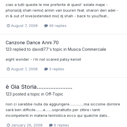
ciao a tutti queste le mie preferite di quest' estate majai -
phoria(dj shah remix) armin van buuren feat. sharon den adel -
in & out of love(extended mix) dj shah - back to you(feat...
August 7, 2008
49 replies
Canzone Dance Anni 70
123
replied to
davidl77
's topic in
Musica Commerciale
eight wonder - i'm not scared patsy kensit
August 7, 2008
3 replies
è Gia Storia.....................
123
posted a topic in
Off-Topic
non ci sarebbe nulla da aggiungere.................ma siccome dormire
sarà ben difficile.........e........soprattutto per zittire i tanti
incompetenti in materia tennistica ecco qui qualche dato...
January 26, 2008
6 replies