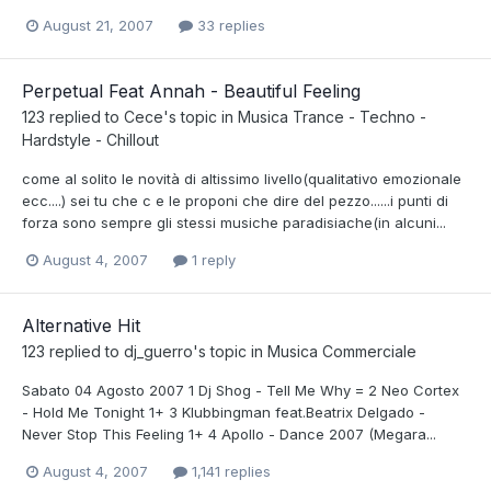
August 21, 2007
33 replies
Perpetual Feat Annah - Beautiful Feeling
123
replied to
Cece
's topic in
Musica Trance - Techno -
Hardstyle - Chillout
come al solito le novità di altissimo livello(qualitativo emozionale
ecc....) sei tu che c e le proponi che dire del pezzo......i punti di
forza sono sempre gli stessi musiche paradisiache(in alcuni...
August 4, 2007
1 reply
Alternative Hit
123
replied to
dj_guerro
's topic in
Musica Commerciale
Sabato 04 Agosto 2007 1 Dj Shog - Tell Me Why = 2 Neo Cortex
- Hold Me Tonight 1+ 3 Klubbingman feat.Beatrix Delgado -
Never Stop This Feeling 1+ 4 Apollo - Dance 2007 (Megara...
August 4, 2007
1,141 replies