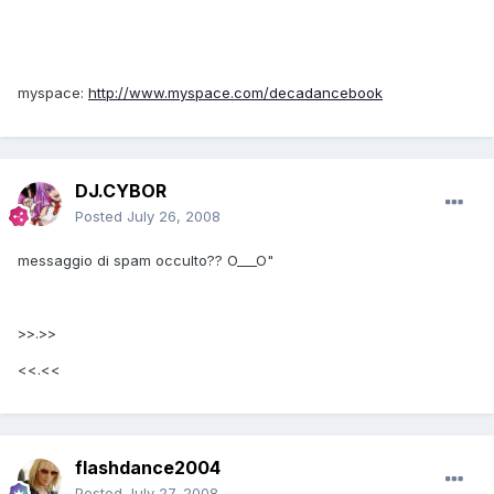
myspace:
http://www.myspace.com/decadancebook
DJ.CYBOR
Posted
July 26, 2008
messaggio di spam occulto?? O___O"
>>.>>
<<.<<
flashdance2004
Posted
July 27, 2008