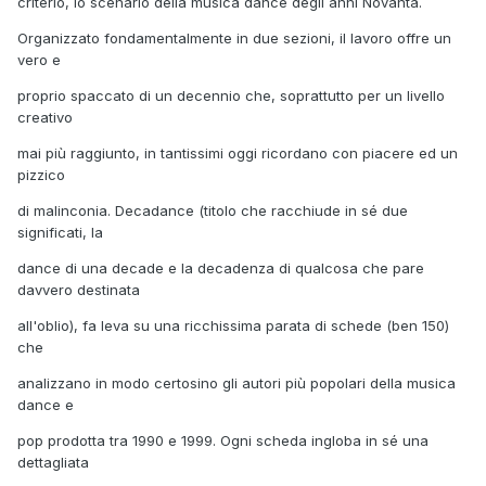
criterio, lo scenario della musica dance degli anni Novanta.
Organizzato fondamentalmente in due sezioni, il lavoro offre un
vero e
proprio spaccato di un decennio che, soprattutto per un livello
creativo
mai più raggiunto, in tantissimi oggi ricordano con piacere ed un
pizzico
di malinconia. Decadance (titolo che racchiude in sé due
significati, la
dance di una decade e la decadenza di qualcosa che pare
davvero destinata
all'oblio), fa leva su una ricchissima parata di schede (ben 150)
che
analizzano in modo certosino gli autori più popolari della musica
dance e
pop prodotta tra 1990 e 1999. Ogni scheda ingloba in sé una
dettagliata