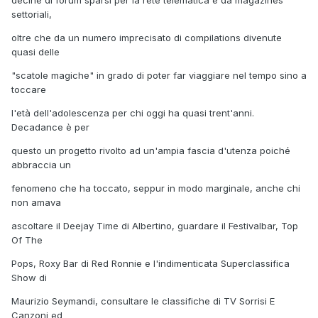
decine di forum sparsi per la rete telematica e da magazines
settoriali,
oltre che da un numero imprecisato di compilations divenute
quasi delle
"scatole magiche" in grado di poter far viaggiare nel tempo sino a
toccare
l'età dell'adolescenza per chi oggi ha quasi trent'anni.
Decadance è per
questo un progetto rivolto ad un'ampia fascia d'utenza poiché
abbraccia un
fenomeno che ha toccato, seppur in modo marginale, anche chi
non amava
ascoltare il Deejay Time di Albertino, guardare il Festivalbar, Top
Of The
Pops, Roxy Bar di Red Ronnie e l'indimenticata Superclassifica
Show di
Maurizio Seymandi, consultare le classifiche di TV Sorrisi E
Canzoni ed